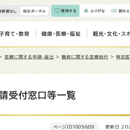
質問する
ふりがな
読み上
急情報なし
防災ポータル
子育て・教育
健康・医療・福祉
観光・文化・ス
>
医療に関する申請・届出
>
難病に関する医療給付
>
特定医
請受付窓口等一覧
ページID
1009689
更新日 202