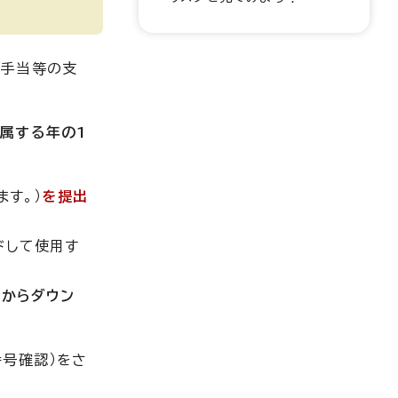
職手当等の支
属する年の1
ます。）
を提出
ドして使用す
」からダウン
番号確認）をさ