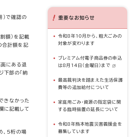
用）で確認の
重要なお知らせ
令和8年10月から、粗大ごみの
割額）を記載
対象が変わります
の合計額を記
プレミアム付電子商品券の申込
裏面にある退
は8月14日（金曜日）まで
ジ下部の「納
最高裁判決を踏まえた生活保護
費等の追加給付について
入できなかった
家庭用ごみ・資源の指定袋に関
」欄に記載して
する臨時措置の延長について
令和8年熊本地震災害義援金を
募集しています
め、5桁の場