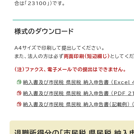
合は「23100」）です。
様式のダウンロード
A4サイズで印刷して提出してください。
また、法人の方は必ず
両面印刷（短辺綴じ）
としてくだ
（注）ファクス、電子メールでの提出はできません。
納入書及び市民税 県民税 納入申告書 （Excel 4
納入書及び市民税 県民税 納入申告書 （PDF 218
納入書及び市民税 県民税 納入申告書（記載例） （P
退職所得分の「市民税 県民税 納入