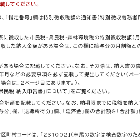
載してください。
（注）、「指定番号」欄は特別徴収税額の通知書（特別徴収義務者
際に徴収した市民税・県民税・森林環境税の特別徴収税額（月
徴収した納入金額がある場合は、この欄に給与分の月割額と
がある場合に記載してください。なお、その際は、納入書の
払年月などの必要事項を必ず記載して提出してください（ペー
場合は、2ページ目にあります。）。
県民税 納入申告書」について」をご覧ください。
欄の合計額を記載してください。なお、納期限までに税額を納
与分」欄、「退職所得分」欄、「延滞金」欄の合計額を「合計額
区町村コードは、「231002」（末尾の数字は検査数字のた