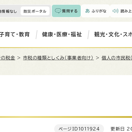
質問する
ふりがな
読み上
急情報なし
防災ポータル
子育て・教育
健康・医療・福祉
観光・文化・ス
者の税金
>
市税の種類としくみ（事業者向け）
>
個人の市民税
ページID
1011924
更新日 20