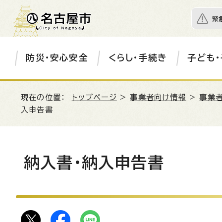
緊
防災・安心安全
くらし・手続き
子ども・
現在の位置：
トップページ
>
事業者向け情報
>
事業
入申告書
納入書・納入申告書