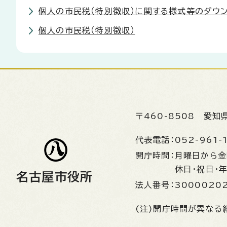
個人の市民税（特別徴収）に関する様式等のダウ
個人の市民税（特別徴収）
〒460-8508
愛知
代表電話：
052-961-
開庁時間：
月曜日から
休日・祝日・
名古屋市役所
法人番号：
3000020
(注)開庁時間が異なる