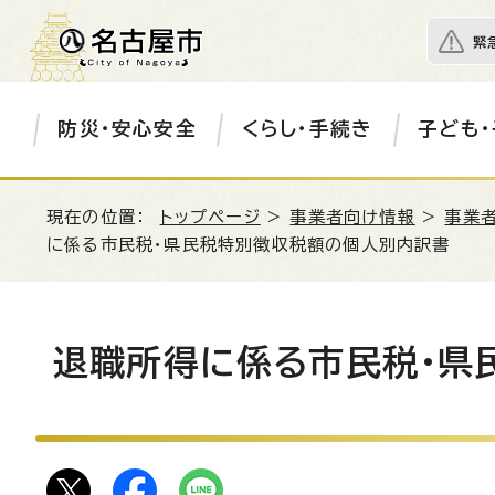
緊
防災・安心安全
くらし・手続き
子ども・
現在の位置：
トップページ
>
事業者向け情報
>
事業
に係る市民税・県民税特別徴収税額の個人別内訳書
退職所得に係る市民税・県