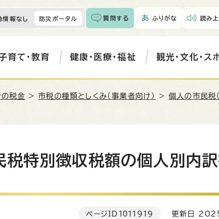
質問する
ふりがな
読み上
急情報なし
防災ポータル
子育て・教育
健康・医療・福祉
観光・文化・ス
者の税金
>
市税の種類としくみ（事業者向け）
>
個人の市民税
民税特別徴収税額の個人別内訳
ページID
1011919
更新日 202