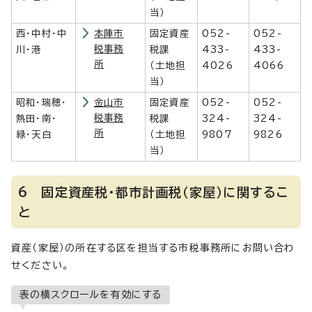
当）
西・中村・中
本陣市
固定資産
052-
052-
税事務
川・港
税課
433-
433-
所
（土地担
4026
4066
当）
昭和・瑞穂・
金山市
固定資産
052-
052-
税事務
熱田・南・
税課
324-
324-
所
緑・天白
（土地担
9807
9826
当）
6 固定資産税・都市計画税（家屋）に関するこ
と
資産（家屋）の所在する区を担当する市税事務所にお問い合わ
せください。
表の横スクロールを有効にする