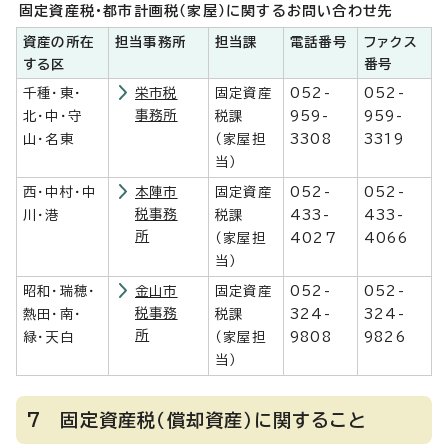
固定資産税・都市計画税（家屋）に関するお問い合わせ先
資産の所在
担当事務所
担当課
電話番号
ファクス
する区
番号
千種・東・
栄市税
固定資産
052-
052-
事務所
北・中・守
税課
959-
959-
山・名東
（家屋担
3308
3319
当）
西・中村・中
本陣市
固定資産
052-
052-
税事務
川・港
税課
433-
433-
所
（家屋担
4027
4066
当）
昭和・瑞穂・
金山市
固定資産
052-
052-
税事務
熱田・南・
税課
324-
324-
所
緑・天白
（家屋担
9808
9826
当）
7 固定資産税（償却資産）に関すること