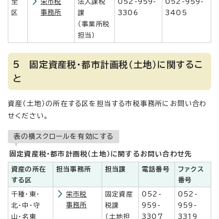
全
栄市税
法人課税
052-959-
052-959-
事務所
区
課
3306
3405
（事業所税
担当）
5 固定資産税・都市計画税（土地）に関するこ
と
資産（土地）の所在する区を担当する市税事務所にお問い合わ
せください。
表の横スクロールを有効にする
固定資産税・都市計画税（土地）に関するお問い合わせ先
資産の所在
担当事務所
担当課
電話番号
ファクス
する区
番号
千種・東・
栄市税
固定資産
052-
052-
事務所
北・中・守
税課
959-
959-
山・名東
（土地担
3307
3319