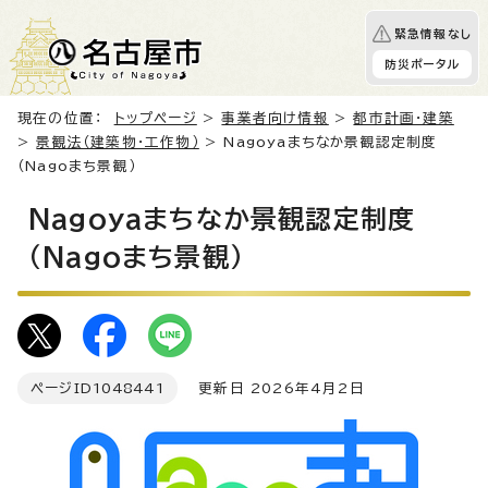
緊急情報なし
防災ポータル
現在の位置：
トップページ
>
事業者向け情報
>
都市計画・建築
>
景観法（建築物・工作物）
> Nagoyaまちなか景観認定制度
（Nagoまち景観）
Nagoyaまちなか景観認定制度
（Nagoまち景観）
ページID
1048441
更新日 2026年4月2日