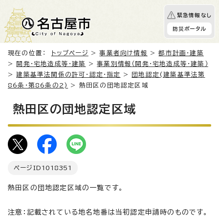
緊急情報なし
防災ポータル
現在の位置：
トップページ
>
事業者向け情報
>
都市計画・建築
>
開発・宅地造成等・建築
>
事業別情報（開発・宅地造成等・建築）
>
建築基準法関係の許可・認定・指定
>
団地認定(建築基準法第
86条・第86条の2)
> 熱田区の団地認定区域
熱田区の団地認定区域
ページID
1018351
熱田区の団地認定区域の一覧です。
注意：記載されている地名地番は当初認定申請時のものです。