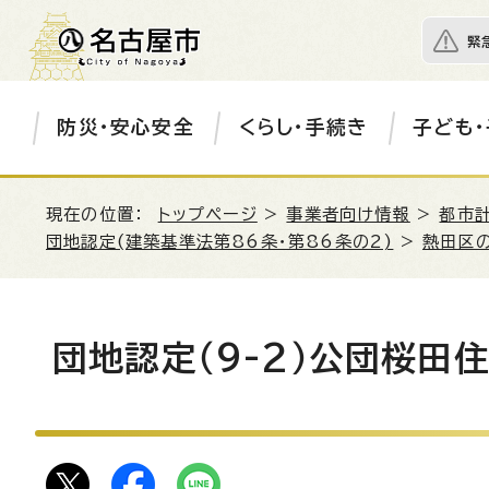
緊
防災・安心安全
くらし・手続き
子ども・
現在の位置：
トップページ
>
事業者向け情報
>
都市
団地認定(建築基準法第86条・第86条の2)
>
熱田区
団地認定（9-2）公団桜田