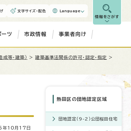
げ
文字サイズ・配色
Language
情報をさがす
ポーツ
市政情報
事業者向け
造成等・建築）
>
建築基準法関係の許可・認定・指定
>
熱田区の団地認定区域
団地認定（9-2）公団桜田住宅
5年10月17日