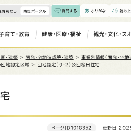
質問する
ふりがな
読み上
急情報なし
防災ポータル
子育て・教育
健康・医療・福祉
観光・文化・ス
計画・建築
>
開発・宅地造成等・建築
>
事業別情報（開発・宅地
の団地認定区域
> 団地認定（9-2）公団桜田住宅
住宅
ページID
1018352
更新日 202