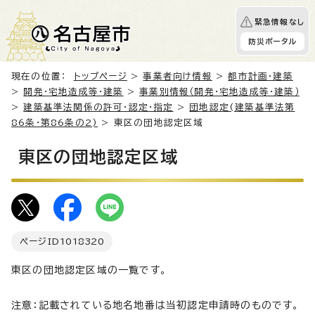
緊急情報なし
防災ポータル
現在の位置：
トップページ
>
事業者向け情報
>
都市計画・建築
>
開発・宅地造成等・建築
>
事業別情報（開発・宅地造成等・建築）
>
建築基準法関係の許可・認定・指定
>
団地認定(建築基準法第
86条・第86条の2)
> 東区の団地認定区域
東区の団地認定区域
ページID
1018320
東区の団地認定区域の一覧です。
注意：記載されている地名地番は当初認定申請時のものです。