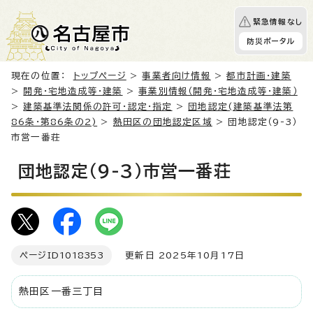
緊急情報なし
防災ポータル
現在の位置：
トップページ
>
事業者向け情報
>
都市計画・建築
>
開発・宅地造成等・建築
>
事業別情報（開発・宅地造成等・建築）
>
建築基準法関係の許可・認定・指定
>
団地認定(建築基準法第
86条・第86条の2)
>
熱田区の団地認定区域
> 団地認定（9-3）
市営一番荘
団地認定（9-3）市営一番荘
ページID
1018353
更新日 2025年10月17日
熱田区一番三丁目