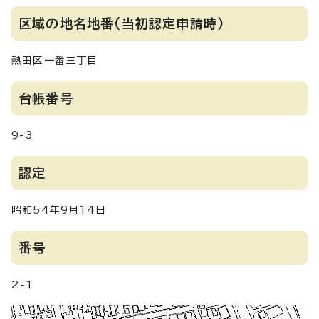
区域の地名地番(当初認定申請時)
熱田区一番三丁目
台帳番号
9-3
認定
昭和54年9月14日
番号
2-1