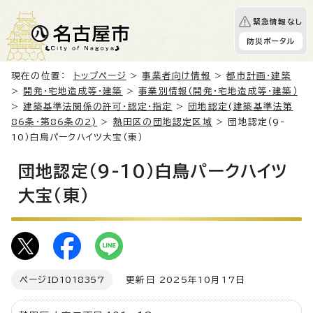
緊急情報なし
防災ポータル
現在の位置：
トップページ
>
事業者向け情報
>
都市計画・建築
>
開発・宅地造成等・建築
>
事業別情報（開発・宅地造成等・建築）
>
建築基準法関係の許可・認定・指定
>
団地認定(建築基準法第
86条・第86条の2)
>
熱田区の団地認定区域
> 団地認定（9-
10）白鳥パークハイツ大宝（東）
団地認定（9-10）白鳥パークハイツ
大宝（東）
ページID
1018357
更新日 2025年10月17日