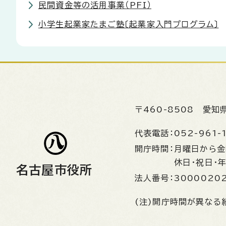
民間資金等の活用事業（PFI）
小学生起業家たまご塾〔起業家入門プログラム〕
〒460-8508
愛知
代表電話：
052-961-
開庁時間：
月曜日から
休日・祝日・
名古屋市役所
法人番号：
3000020
(注)開庁時間が異なる