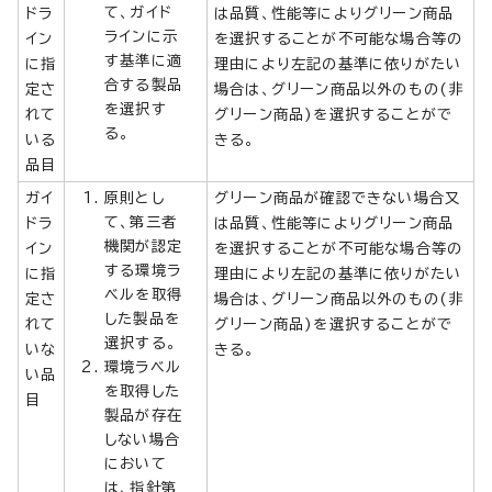
て、ガイド
ドラ
は品質、性能等によりグリーン商品
ラインに示
イン
を選択することが不可能な場合等の
す基準に適
に指
理由により左記の基準に依りがたい
合する製品
定さ
場合は、グリーン商品以外のもの(非
を選択す
れて
グリーン商品)を選択することがで
る。
いる
きる。
品目
ガイ
原則とし
グリーン商品が確認できない場合又
て、第三者
ドラ
は品質、性能等によりグリーン商品
機関が認定
イン
を選択することが不可能な場合等の
する環境ラ
に指
理由により左記の基準に依りがたい
ベルを取得
定さ
場合は、グリーン商品以外のもの(非
した製品を
れて
グリーン商品)を選択することがで
選択する。
いな
きる。
環境ラベル
い品
を取得した
目
製品が存在
しない場合
において
は、指針第