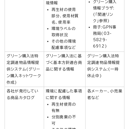
グリーン購入
境情報
情報プラザ:
再生材の使用
(「関連リン
部分、使用材質
ク」参照)
名、使用率
冊子:GPN事
環境ラベルの
務局(03-
取得状況
5829-
その他の環境
6912)
配慮事項など
グリーン購入法特
グリーン購入法に基
グリーン購入法特
定調達物品情報提
づく基本方針適合商
定調達物品情報提
供システム(グリー
品に関する情報
供システム:(一時
ン購入ネットワーク
休止中)
作成)
各社が発行してい
環境に配慮した事項
各メーカー、小売業
る商品カタログ
に関する情報
者など
再生材使用の
有無
分別廃棄の不
可