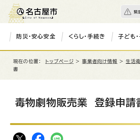
緊
防災・安心安全
くらし・手続き
子ども・
現在の位置：
トップページ
>
事業者向け情報
>
生活衛
書
毒物劇物販売業 登録申請