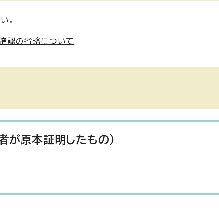
い。
・確認の省略について
請者が原本証明したもの）