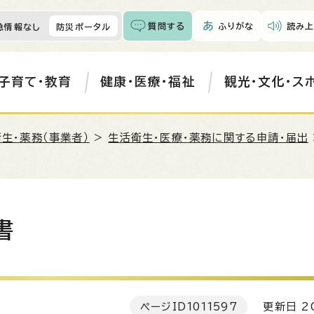
質問する
ふりがな
読み上
急情報なし
防災ポータル
子育て・教育
健康・医療・福祉
観光・文化・ス
生・薬務（事業者）
>
生活衛生・医療・薬務に関する申請・届出
書
ページID
1011597
更新日 20