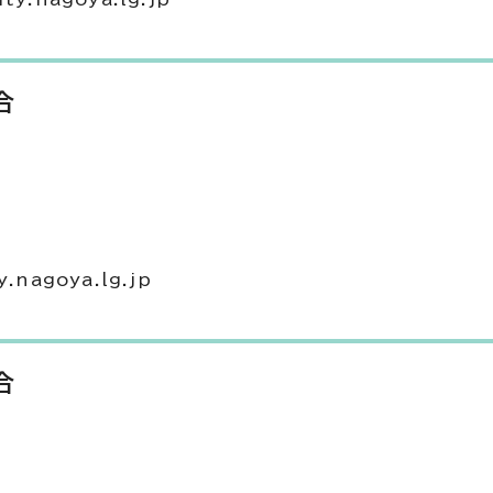
合
nagoya.lg.jp
合