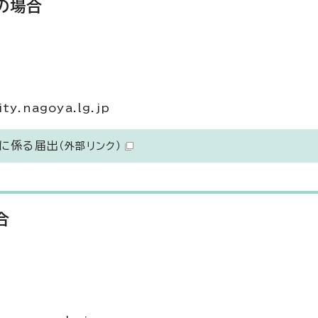
の場合
.nagoya.lg.jp
業に係る届出
（外部リンク）
合