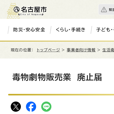
緊
防災・安心安全
くらし・手続き
子ども・
現在の位置：
トップページ
>
事業者向け情報
>
生活衛
毒物劇物販売業 廃止届