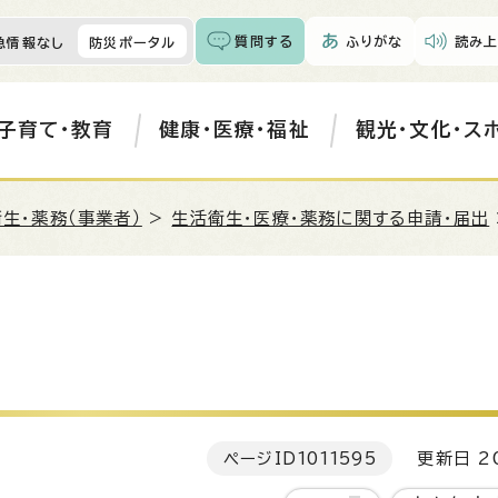
質問する
ふりがな
読み上
急情報なし
防災ポータル
子育て・教育
健康・医療・福祉
観光・文化・ス
生・薬務（事業者）
>
生活衛生・医療・薬務に関する申請・届出
ページID
1011595
更新日 20