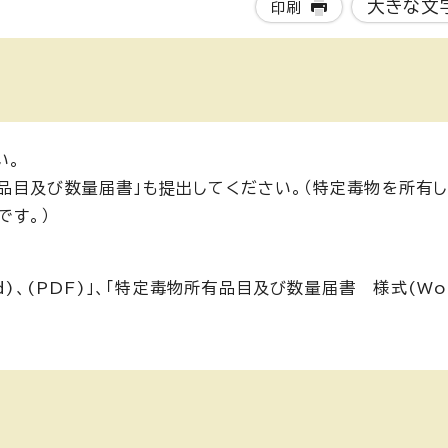
大きな文
印刷
い。
品目及び数量届書」も提出してください。（特定毒物を所有
です。）
)、(PDF)」、「特定毒物所有品目及び数量届書 様式(Wor