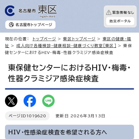
緊急情報なし
防災ポータル
名古屋市
トップページ
現在の位置：
トップページ
>
東区トップページ
>
東区の健康・福
祉
>
成人向け各種検診・健康相談・健康づくり教室［東区］
> 東保
健センターにおけるHIV・梅毒・性器クラミジア感染症検査
東保健センターにおけるHIV・梅毒・
性器クラミジア感染症検査
ページID
1019620
更新日 2026年3月13日
HIV・性感染症検査を希望される方へ