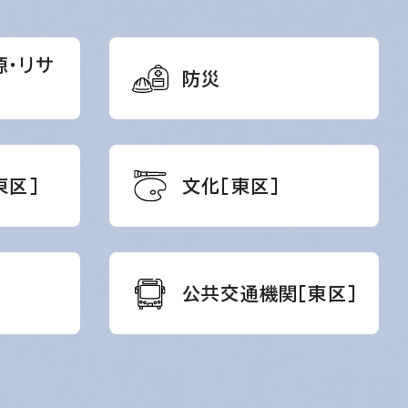
源・リサ
防災
東区］
文化［東区］
公共交通機関［東区］