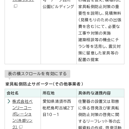
号 アーク白川
の機会を捉え、積極的に
公園ビルディング
家具転倒防止対策の重
要性を説明し、見積無料
（見積もりのための出張
費を含む）にて、必要な
工事や対策の実施
建築相談等の機会にチ
ラシ等を活用し、震災対
策に留意した家具等の
配置の提案
表の横スクロールを有効にする
家具転倒防止サポーター（その他事業者）
会社名
所在地
具体的な連携内容
株式会社ベ
愛知県清須市西
住警器の設置又は取替
ンリーコー
枇杷島町古城2丁
に係る啓発及び家具転
ポレーショ
目10－1
倒防止対策の啓発に関
ン
（外部リン
するリーフレット等の広
ク）
報資料の作成、啓発活動