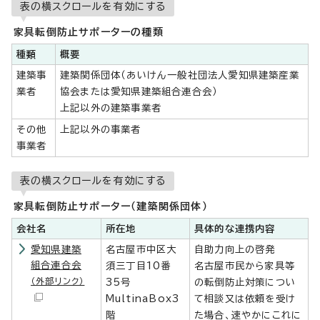
表の横スクロールを有効にする
家具転倒防止サポーターの種類
種類
概要
建築事
建築関係団体（あいけん一般社団法人愛知県建築産業
業者
協会または愛知県建築組合連合会）
上記以外の建築事業者
その他
上記以外の事業者
事業者
表の横スクロールを有効にする
家具転倒防止サポーター（建築関係団体）
会社名
所在地
具体的な連携内容
愛知県建築
名古屋市中区大
自助力向上の啓発
組合連合会
須三丁目10番
名古屋市民から家具等
（外部リンク）
35号
の転倒防止対策につい
MultinaBox3
て相談又は依頼を受け
階
た場合、速やかにこれに