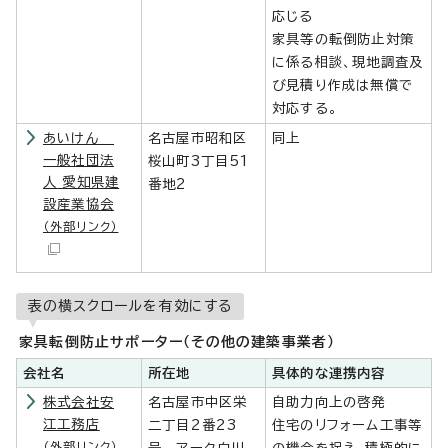
応じる
家具等の転倒防止対策
に係る相談、現地調査及
び見積り作成は無償で
対応する。
あいけん
名古屋市昭和区
同上
一般社団法
桜山町3丁目51
人 愛知県建
番地2
設産業協会
（外部リンク）
表の横スクロールを有効にする
家具転倒防止サポーター（その他の建築事業者）
会社名
所在地
具体的な連携内容
株式会社安
名古屋市中区栄
自助力向上の啓発
江工務店
二丁目2番23
住宅のリフォーム工事等
（外部リンク）