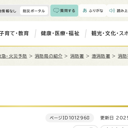
質問する
ふりがな
読み上
急情報なし
防災ポータル
子育て・教育
健康・医療・福祉
観光・文化・ス
救急・火災予防
>
消防局の紹介
>
消防署
>
港消防署
>
消防
ページID
1012968
更新日 202