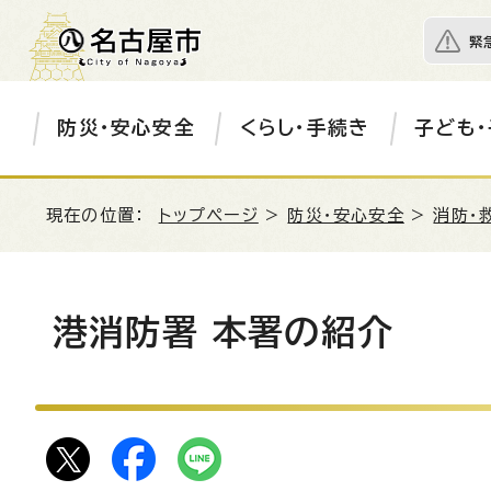
緊
防災・安心安全
くらし・手続き
子ども・
現在の位置：
トップページ
>
防災・安心安全
>
消防・
港消防署 本署の紹介