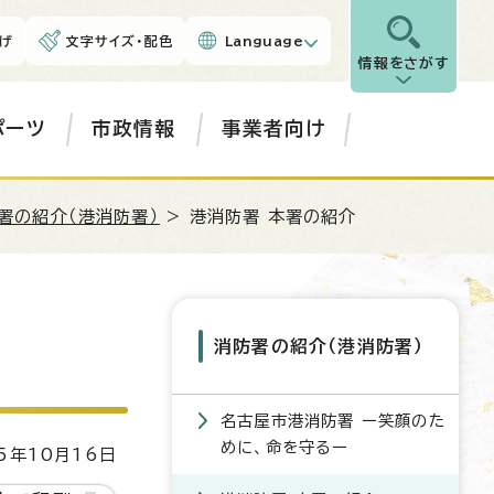
げ
文字サイズ・配色
Language
情報をさがす
ポーツ
市政情報
事業者向け
署の紹介（港消防署）
> 港消防署 本署の紹介
消防署の紹介（港消防署）
名古屋市港消防署 ー笑顔のた
めに、命を守るー
5年10月16日