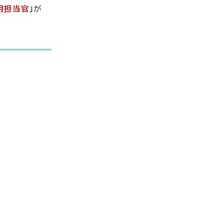
用担当官」
が