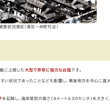
被害状況港区（港区一州町付近）
半島に上陸した
大型で非常に強力な台風
です。
やすい状況であったことなども影響し、東海地方を中心に甚
チ
を記録し、海岸堤防の高さ(4メートル80センチ)を大きく