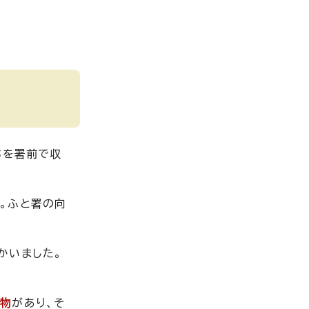
ちを署前で収
。ふと署の向
かいました。
遊物
があり、そ