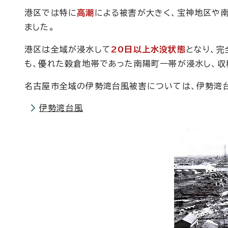
港区では特に
高潮
による被害が大きく、宝神地区や
ました。
港区は全域が浸水して
20日以上水没状態
となり、完
も、優れた穀倉地帯であった南陽町一帯が浸水し、収
名古屋市全域の伊勢湾台風被害については、伊勢湾台
伊勢湾台風