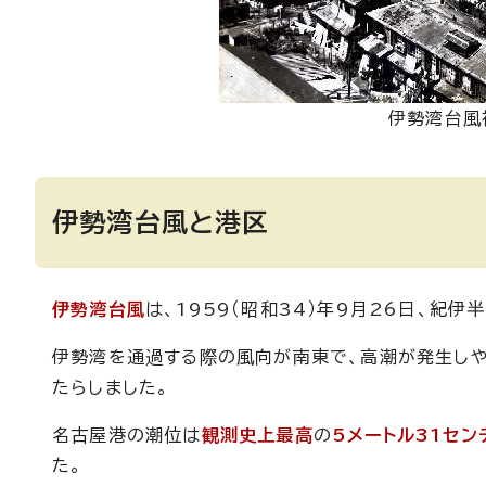
伊勢湾台風
伊勢湾台風と港区
伊勢湾台風
は、1959（昭和34）年9月26日、紀伊
伊勢湾を通過する際の風向が南東で、高潮が発生し
たらしました。
名古屋港の潮位は
観測史上最高
の
5メートル31セン
た。