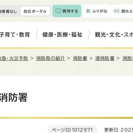
質問する
ふりがな
読み上
急情報なし
防災ポータル
子育て・教育
健康・医療・福祉
観光・文化・ス
救急・火災予防
>
消防局の紹介
>
消防署
>
港消防署
>
消防
港消防署
ページID
1012971
更新日 202