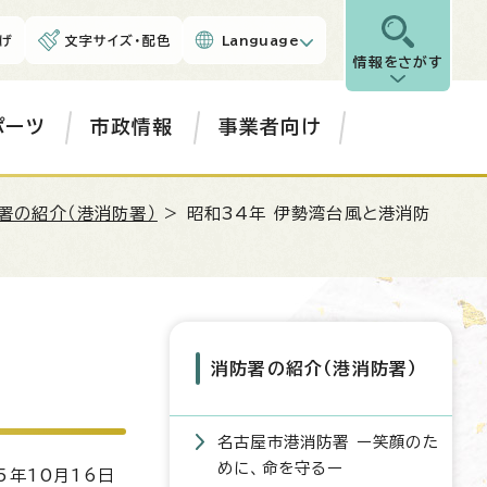
げ
文字サイズ・配色
Language
情報をさがす
ポーツ
市政情報
事業者向け
署の紹介（港消防署）
> 昭和34年 伊勢湾台風と港消防
消防署の紹介（港消防署）
名古屋市港消防署 ー笑顔のた
めに、命を守るー
5年10月16日