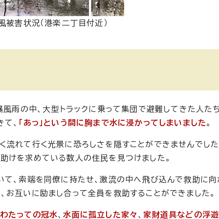
風被害状況（港楽二丁目付近）
い暴風雨の中、大型トラックに乗って集団で避難してきた人た
きて、
「あっ」という間に胸まで水に浸かってしまいました
。
く流れて行く光景に恐ろしさを隠すことができませんでした
て助けを求めている数人の住民を見つけました。
いて、索端を同僚に持たせ、激流の中へ飛び込んで救助に向
、お互いに励まし合って全員を救助することができました。
わたっての冠水
、
水面に孤立した家々
、
家財道具などの浮