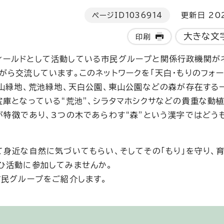
ページID
1036914
更新日 202
大きな文
印刷
ールドとして活動している市民グループと関係行政機関が
ら交流しています。このネットワークを「天白・もりのフォー
生山緑地、荒池緑地、天白公園、東山公園などの森が存在する
宝庫となっている“荒池”、シラタマホシクサなどの貴重な動
が特徴であり、3つの木であらわす“森”という漢字ではどう
て身近な自然に気づいてもらい、そしてその「もり」を守り、
ひ活動に参加してみませんか。
市民グループをご紹介します。