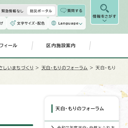
質問する
緊急情報なし
防災ポータル
情報をさがす
げ
文字サイズ・配色
Language
フィール
区内施設案内
さしいまちづくり
>
天白・もりのフォーラム
> 天白・もり
天白・もりのフォーラム
令和7年度天白・自然とふれあ