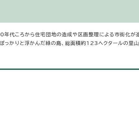
プ
40年代ころから住宅団地の造成や区画整理による市街化が
、ぽっかりと浮かんだ緑の島、総面積約123ヘクタールの里