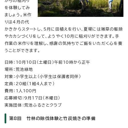
がらの稲刈り
を体験してみ
ましょう。米作
りは4月の代
かきからスタートし、5月に田植えを行い、夏場には雑草の駆除
やカカシづくりをして、ようやく10月に稲刈りができます。手
作業の米作りを理解し、感謝の気持ちでご飯をいただく心を養
うことができます。
日時：10月10日（土曜日）午前10時から正午
場所：荒池緑地
対象：小学生以上（小学生は保護者同伴）
定員：20組（1組4人まで）
費用：1人100円
応募締切：9月17日（木曜日）
実施団体：荒池ふるさとクラブ
第8回 竹林の除伐体験と竹炭焼きの準備