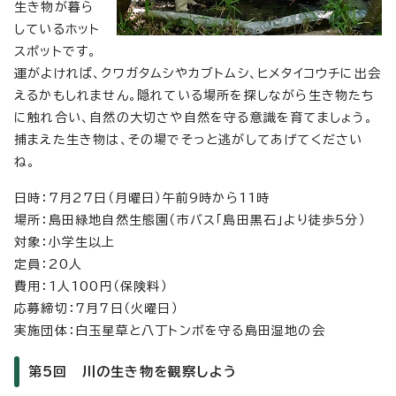
生き物が暮ら
しているホット
スポットです。
運がよければ、クワガタムシやカブトムシ、ヒメタイコウチに出会
えるかもしれません。隠れている場所を探しながら生き物たち
に触れ合い、自然の大切さや自然を守る意識を育てましょう。
捕まえた生き物は、その場でそっと逃がしてあげてください
ね。
日時：7月27日（月曜日）午前9時から11時
場所：島田緑地自然生態園（市バス「島田黒石」より徒歩5分）
対象：小学生以上
定員：20人
費用：1人100円（保険料）
応募締切：7月7日（火曜日）
実施団体：白玉星草と八丁トンボを守る島田湿地の会
第5回 川の生き物を観察しよう