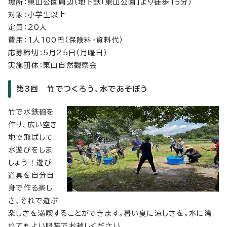
場所：東山公園周辺（地下鉄「東山公園」より徒歩15分）
対象：小学生以上
定員：20人
費用：1人100円（保険料・資料代）
応募締切：5月25日（月曜日）
実施団体：東山自然観察会
第3回 竹でつくろう、水であそぼう
竹で水鉄砲を
作り、広い空き
地で飛ばして
水遊びをしま
しょう！遊び
道具を自分自
身で作る楽し
さ、それで遊ぶ
楽しさを満喫することができます。暑い夏に涼しさを。水に濡
れてもよい服装でお越しください。