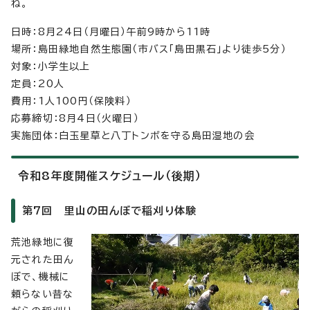
ね。
日時：8月24日（月曜日）午前9時から11時
場所：島田緑地自然生態園（市バス「島田黒石」より徒歩5分）
対象：小学生以上
定員：20人
費用：1人100円（保険料）
応募締切：8月4日（火曜日）
実施団体：白玉星草と八丁トンボを守る島田湿地の会
令和8年度開催スケジュール（後期）
第7回 里山の田んぼで稲刈り体験
荒池緑地に復
元された田ん
ぼで、機械に
頼らない昔な