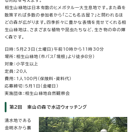
る対応を考えます。
相生山緑地は日本有数のヒメボタル一大生息地です。また森を
散策すれば多数の参加者から「ここも名古屋？」と問われるほ
どの森が広がります。四季折々に豊かな表情を見せてくれる相
生山緑地は、さまざまな植物や昆虫たちなど、生き物の命の輝
く森です。
日時：5月23日(土曜日)午前10時から11時30分
場所：相生山緑地（市バス「境根」より徒歩8分）
対象：小学生以上
定員：20人
費用：1人100円（保険料・資料代）
応募締切：5月1日（金曜日）
実施団体：相生山緑地自然観察会
第2回 東山の森で水辺ウォッチング
湧水地である
金明水から裏