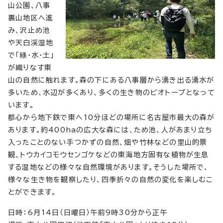
山公園、八事
裏山地区へ進
み、沢止め池
や天白渓湿地
で「緑・水・土」
が織りなす東
山の自然に触れます。森の下にある八事層から湧き出る湧水が
多いため、水辺が多くあり、多くの生き物のビオトープとなって
います。
都心から地下鉄で東へ10分ほどの場所に名古屋市最大の森が
あります。約400haの広大な森には、ため池、人があまり立ち
入ったことのない手つかずの自然、畑や竹林などの里山的景
観、トウカイコモウセンゴケなどの東海地方固有な植物が生息
する湿地などの様々な自然環境があります。そうした場所で、
様々な生き物を観察したり、四季折々の自然の変化を楽しむこ
とができます。
日時：6月14日（日曜日）午前9時30分から正午