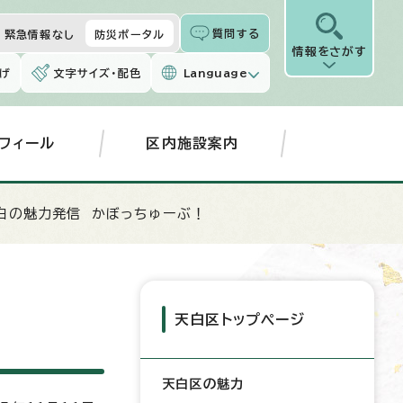
質問する
緊急情報なし
防災ポータル
情報をさがす
げ
文字サイズ・配色
Language
フィール
区内施設案内
白の魅力発信 かぼっちゅーぶ！
天白区トップページ
天白区の魅力