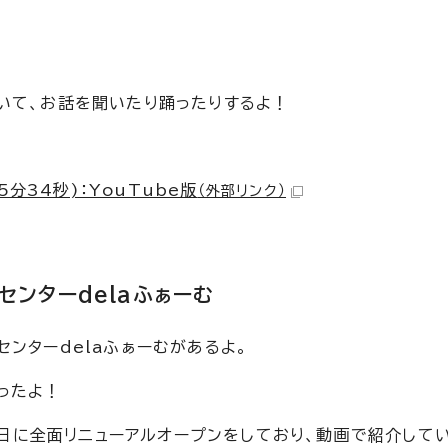
いて、お話を聞いたり踊ったりするよ！
分34秒)：YouTube版
（外部リンク）
センターdelaふぁーむ
ンターdelaふぁーむがあるよ。
ったよ！
23日に全面リニューアルオープンをしており、動画で紹介して