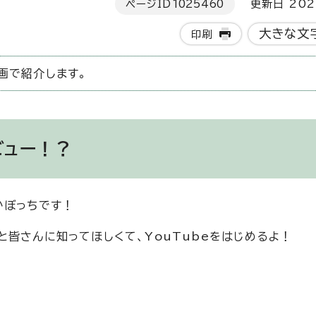
ページID
1025460
更新日 202
大きな文
印刷
画で紹介します。
ビュー！？
かぼっちです！
皆さんに知ってほしくて、YouTubeをはじめるよ！