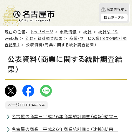
緊急情報なし
防災ポータル
現在の位置：
トップページ
>
市政情報
>
統計
>
統計なごや
web版
>
分野別統計調査結果
>
商業・サービス業（分野別統計調
査結果）
> 公表資料（商業に関する統計調査結果）
公表資料（商業に関する統計調査結
果）
ページID
1034274
名古屋の商業－平成26年商業統計調査（確報）結果－
名古屋の商業－平成26年商業統計調査（速報）結果－