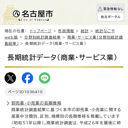
緊急情報なし
防災ポータル
現在の位置：
トップページ
>
市政情報
>
統計
>
統計なごや
web版
>
分野別統計調査結果
>
商業・サービス業（分野別統計調
査結果）
> 長期統計データ（商業・サービス業）
長期統計データ（商業・サービス業）
ページID
1036418
卸売業・小売業の長期推移
商業統計調査結果に基づく本市の卸売業・小売業に関する
産業中分類別、区別、規模別の長期推移を掲載しています
（昭和51年以降）。商業統計調査は、平成26年を最後に終