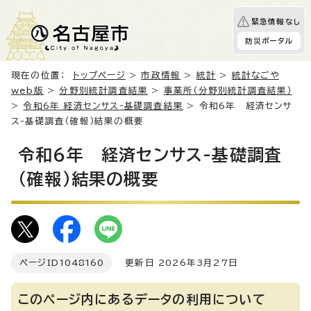
緊急情報なし
防災ポータル
現在の位置：
トップページ
>
市政情報
>
統計
>
統計なごや
web版
>
分野別統計調査結果
>
事業所（分野別統計調査結果）
>
令和6年 経済センサス‐基礎調査結果
> 令和6年 経済センサ
ス-基礎調査（確報）結果の概要
令和6年 経済センサス-基礎調査
（確報）結果の概要
ページID
1048160
更新日 2026年3月27日
このページ内にあるデータの利用について