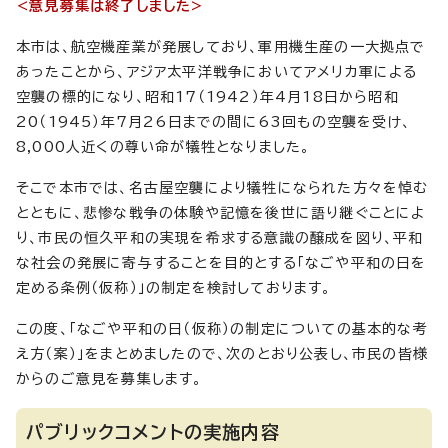
<意見募集は終了しました>
本市は、航空機産業が発展しており、軍用機生産の一大拠点で
あったことから、アジア太平洋戦争においてアメリカ軍による
空襲の標的になり、昭和17（1942）年4月18日から昭和
20（1945）年7月26日までの間に63回もの空襲を受け、
8,000人近くの尊い命が犠牲となりました。
そこで本市では、名古屋空襲により犠牲になられた方々を悼む
とともに、悲惨な戦争の体験や記憶を後世に語り継ぐことによ
り、市民の恒久平和の実現を希求する意識の醸成を図り、平和
な社会の発展に寄与することを目的とする「なごや平和の日を
定める条例（仮称）」の制定を検討しております。
この度、「なごや平和の日（仮称）の制定についての基本的な考
え方（案）」をまとめましたので、次のとおり公表し、市民の皆様
からのご意見を募集します。
パブリックコメントの実施内容