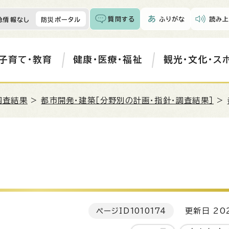
質問する
ふりがな
読み上
急情報なし
防災ポータル
子育て・教育
健康・医療・福祉
観光・文化・ス
調査結果
>
都市開発・建築［分野別の計画・指針・調査結果］
>
ページID
1010174
更新日 202