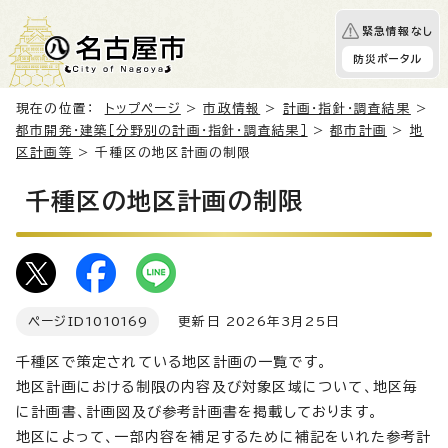
緊急情報なし
防災ポータル
現在の位置：
トップページ
>
市政情報
>
計画・指針・調査結果
>
都市開発・建築［分野別の計画・指針・調査結果］
>
都市計画
>
地
区計画等
> 千種区の地区計画の制限
千種区の地区計画の制限
ページID
1010169
更新日 2026年3月25日
千種区で策定されている地区計画の一覧です。
地区計画における制限の内容及び対象区域について、地区毎
に計画書、計画図及び参考計画書を掲載しております。
地区によって、一部内容を補足するために補記をいれた参考計