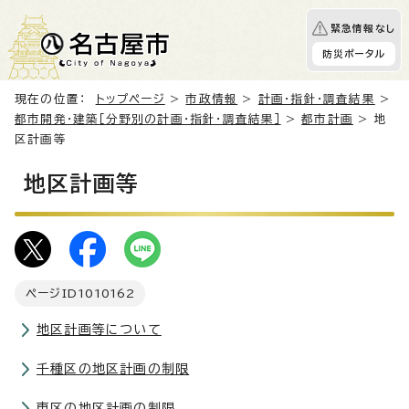
緊急情報なし
防災ポータル
現在の位置：
トップページ
>
市政情報
>
計画・指針・調査結果
>
都市開発・建築［分野別の計画・指針・調査結果］
>
都市計画
> 地
区計画等
地区計画等
ページID
1010162
地区計画等について
千種区の地区計画の制限
東区の地区計画の制限