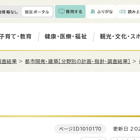
質問する
ふりがな
読み上
急情報なし
防災ポータル
子育て・教育
健康・医療・福祉
観光・文化・ス
調査結果
>
都市開発・建築［分野別の計画・指針・調査結果］
>
ページID
1010170
更新日 202