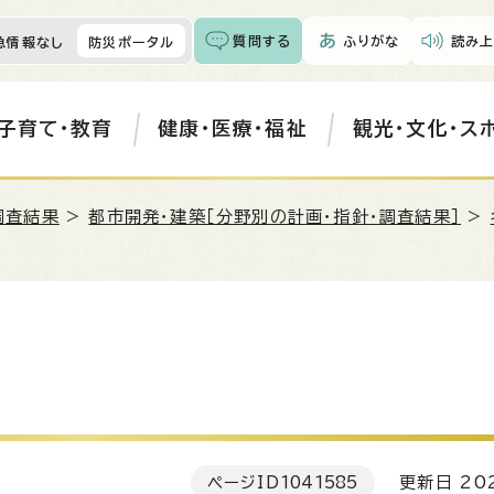
質問する
ふりがな
読み上
急情報なし
防災ポータル
子育て・教育
健康・医療・福祉
観光・文化・ス
調査結果
>
都市開発・建築［分野別の計画・指針・調査結果］
>
ページID
1041585
更新日 202