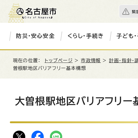
緊
防災・安心安全
くらし・手続き
子ども・
現在の位置：
トップページ
>
市政情報
>
計画・指針・
曽根駅地区バリアフリー基本構想
大曽根駅地区バリアフリー