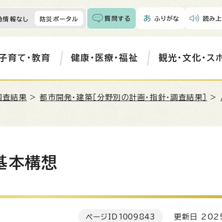
質問する
ふりがな
読み上
急情報なし
防災ポータル
子育て・教育
健康・医療・福祉
観光・文化・ス
調査結果
>
都市開発・建築［分野別の計画・指針・調査結果］
>
基本構想
ページID
1009843
更新日 202