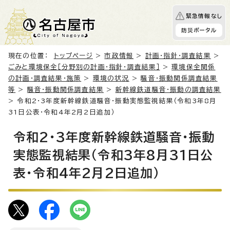
緊急情報なし
防災ポータル
現在の位置：
トップページ
>
市政情報
>
計画・指針・調査結果
>
ごみと環境保全［分野別の計画・指針・調査結果］
>
環境保全関係
の計画・調査結果・施策
>
環境の状況
>
騒音・振動関係調査結果
等
>
騒音・振動関係調査結果
>
新幹線鉄道騒音・振動の調査結果
> 令和2・3年度新幹線鉄道騒音・振動実態監視結果（令和3年8月
31日公表・令和4年2月2日追加）
令和2・3年度新幹線鉄道騒音・振動
実態監視結果（令和3年8月31日公
表・令和4年2月2日追加）