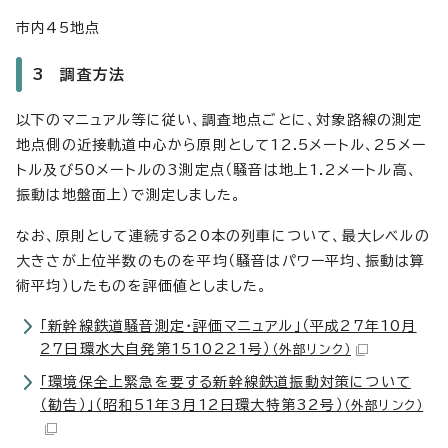
市内45地点
3 調査方法
以下のマニュアル等に従い、調査地点ごとに、対象路線の測定
地点側の近接軌道中心から原則として12.5メートル、25メー
トル及び50メートルの3測定点（騒音は地上1.2メートル高、
振動は地盤面上）で測定しました。
なお、原則として連続する20本の列車について、最大レベルの
大きさが上位半数のものを平均（騒音はパワー平均、振動は算
術平均）したものを評価値としました。
「新幹線鉄道騒音測定・評価マニュアル」（平成27年10月
27日環水大自発第1510221号）
（外部リンク）
「環境保全上緊急を要する新幹線鉄道振動対策について
（勧告）」（昭和51年3月12日環大特第32号）
（外部リンク）