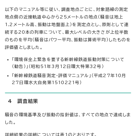
以下のマニュアル等に従い、調査地点ごとに、対象路線の測定
地点側の近接軌道中心から25メートルの地点（騒音は地上
1.2メートル高、振動は地盤面上）を測定点とし、原則として連
続する20本の列車について、最大レベルの大きさが上位半数
のものを平均（騒音はパワー平均、振動は算術平均）したものを
評価値としました。
「環境保全上緊急を要する新幹線鉄道振動対策について
（勧告）」（昭和51年3月12日環大特第32号）
「新幹線鉄道騒音測定・評価マニュアル」（平成27年10月
27日環水大自発第1510221号）
4 調査結果
騒音の環境基準及び振動の指針値は、すべての地点で達成しま
した。
詳細結果の詳細については表1のとおりです。