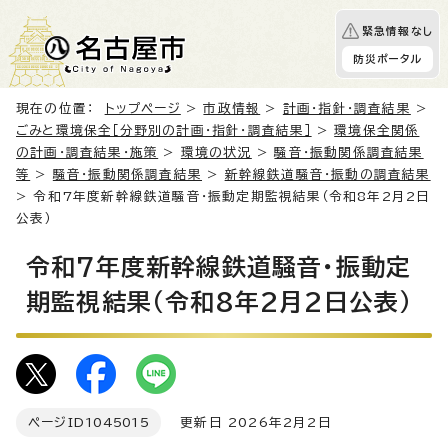
緊急情報なし
防災ポータル
現在の位置：
トップページ
>
市政情報
>
計画・指針・調査結果
>
ごみと環境保全［分野別の計画・指針・調査結果］
>
環境保全関係
の計画・調査結果・施策
>
環境の状況
>
騒音・振動関係調査結果
等
>
騒音・振動関係調査結果
>
新幹線鉄道騒音・振動の調査結果
> 令和7年度新幹線鉄道騒音・振動定期監視結果（令和8年2月2日
公表）
令和7年度新幹線鉄道騒音・振動定
期監視結果（令和8年2月2日公表）
ページID
1045015
更新日 2026年2月2日