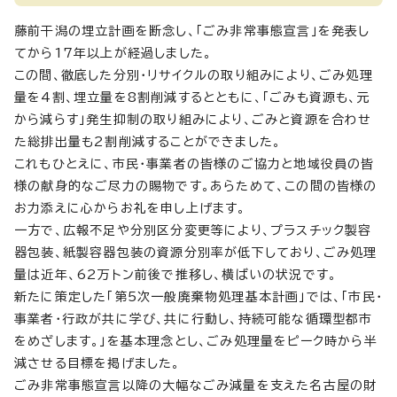
藤前干潟の埋立計画を断念し、「ごみ非常事態宣言」を発表し
てから17年以上が経過しました。
この間、徹底した分別・リサイクルの取り組みにより、ごみ処理
量を4割、埋立量を8割削減するとともに、「ごみも資源も、元
から減らす」発生抑制の取り組みにより、ごみと資源を合わせ
た総排出量も2割削減することができました。
これもひとえに、市民・事業者の皆様のご協力と地域役員の皆
様の献身的なご尽力の賜物です。あらためて、この間の皆様の
お力添えに心からお礼を申し上げます。
一方で、広報不足や分別区分変更等により、プラスチック製容
器包装、紙製容器包装の資源分別率が低下しており、ごみ処理
量は近年、62万トン前後で推移し、横ばいの状況です。
新たに策定した「第5次一般廃棄物処理基本計画」では、「市民・
事業者・行政が共に学び、共に行動し、持続可能な循環型都市
をめざします。」を基本理念とし、ごみ処理量をピーク時から半
減させる目標を掲げました。
ごみ非常事態宣言以降の大幅なごみ減量を支えた名古屋の財