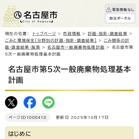
緊急情報なし
防災ポータル
現在の位置：
トップページ
>
市政情報
>
計画・指針・調査結果
>
ごみと環境保全［分野別の計画・指針・調査結果］
>
ごみ関係の計
画・調査結果・施策
>
名古屋市一般廃棄物処理計画
> 名古屋市第
5次一般廃棄物処理基本計画
名古屋市第5次一般廃棄物処理基本
計画
ページID
1008418
更新日 2025年10月17日
はじめに