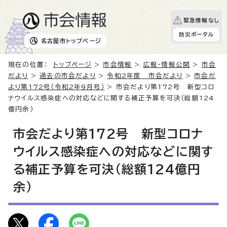
緊急情報なし
防災ポータル
名古屋市
トップページ
現在の位置：
トップページ
>
市会情報
>
広報・情報公開
>
市会
だより
>
過去の市会だより
>
令和2年度 市会だより
>
市会だ
より第172号（令和2年9月号）
> 市会だより第172号 新型コロ
ナウイルス感染症への対応などに関する補正予算を可決（総額124
億円余）
市会だより第172号 新型コロナ
ウイルス感染症への対応などに関す
る補正予算を可決（総額124億円
余）