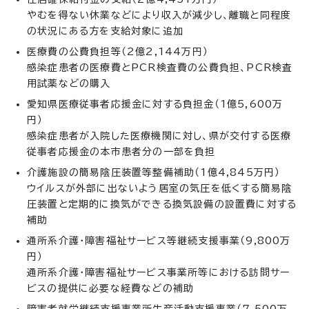
やむを得ない休業などにより収入が減少し、離職と同程度
の状況にある方を支給対象に追加
医療費の公費負担等（2億2,144万円）
感染症患者の医療費とPCR検査費の公費負担、PCR検査
用試薬などの購入
愛知県医療従事者応援金に対する負担金（1億5,600万
円）
感染症患者が入院した医療機関に対し、県が交付する医療
従事者応援金の本市患者分の一部を負担
介護施設の簡易陰圧装置等整備補助（1億4,845万円）
ウイルスが外部に出ないよう居室の気圧を低くする簡易陰
圧装置と定期的に換気ができる換気設備の設置費に対する
補助
通所系介護・障害福祉サービス等継続支援事業（9,800万
円）
通所系介護・障害福祉サービス事業所等における訪問サー
ビスの提供に必要な経費などの補助
障害者就労継続支援事業所生産活動支援事業（7,500万