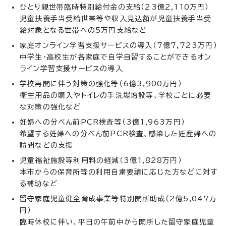
ひとり親世帯臨時特別給付金の支給（23億2,110万円）
児童扶養手当受給世帯等や収入見込額が児童扶養手当受
給対象となる世帯への5万円支給など
家庭オンライン学習支援サービスの導入（7億7,723万円）
中学生・高校生が各家庭で自学自習することができるオン
ライン学習支援サービスの導入
学校再開に伴う対策の強化等（6億3,900万円）
衛生用品の購入やトイレの手洗場増設等、学校ごとに必要
な対策の強化など
妊婦への分べん前PCR検査等（3億1,963万円）
希望する妊婦への分べん前PCR検査、感染した妊産婦への
訪問などの支援
児童福祉施設等利用料の軽減（3億1,828万円）
本市からの保育所等の利用自粛要請に応じた方などに対す
る補助など
留守家庭児童健全育成事業等特別開所助成（2億5,047万
円）
臨時休校に伴い、平日の午前中から開所した留守家庭児童