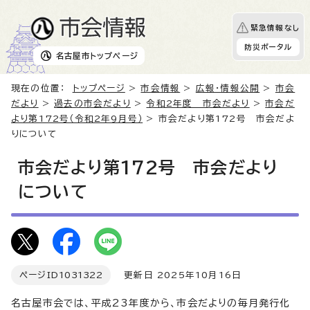
緊急情報なし
防災ポータル
名古屋市
トップページ
現在の位置：
トップページ
>
市会情報
>
広報・情報公開
>
市会
だより
>
過去の市会だより
>
令和2年度 市会だより
>
市会だ
より第172号（令和2年9月号）
> 市会だより第172号 市会だよ
りについて
市会だより第172号 市会だより
について
ページID
1031322
更新日 2025年10月16日
名古屋市会では、平成23年度から、市会だよりの毎月発行化