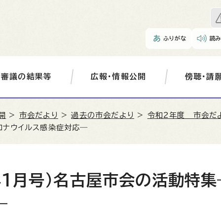
ふりがな
読
審議の結果等
広報・情報公開
傍聴・請
開
>
市会だより
>
過去の市会だより
>
令和2年度 市会だ
ロナウイルス感染症対応―
年1月号）名古屋市会の活動特集
―