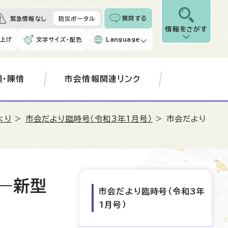
質問する
緊急情報なし
防災ポータル
情報をさがす
み上げ
文字サイズ・配色
Language
願・陳情
市会情報関連リンク
より
>
市会だより臨時号（令和3年1月号）
> 市会だより
―新型
市会だより臨時号（令和3年
1月号）