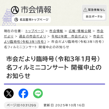
緊急情報なし
防災ポータル
名古屋市
トップページ
現在の位置：
トップページ
>
市会情報
>
広報・情報公開
>
市会
だより
>
過去の市会だより
>
令和2年度 市会だより
>
市会だ
より臨時号（令和3年1月号）
> 市会だより臨時号（令和3年1月号）
名フィルミニコンサート 開催中止のお知らせ
市会だより臨時号（令和3年1月号）
名フィルミニコンサート 開催中止の
お知らせ
ページID
1031299
更新日 2025年10月16日