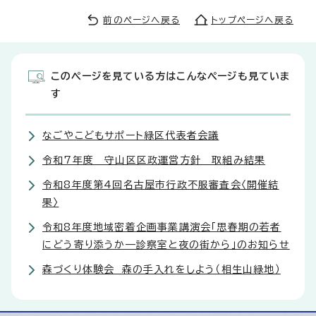
前のページへ戻る
トップページへ戻る
このページを見ている方はこんなページも見ていま
す
なごやこどもサポート緑区代表者会議
令和7年度 守山区区政運営方針 取組み結果
令和8年度第4回名古屋市行政不服審査会〈開催結
果〉
令和8年度地域密着企画事業講演会「思春期の若者
にどう寄り添うか—診察室と夜の街から」のお知らせ
森づくり体験会 森の手入れをしよう（相生山緑地）