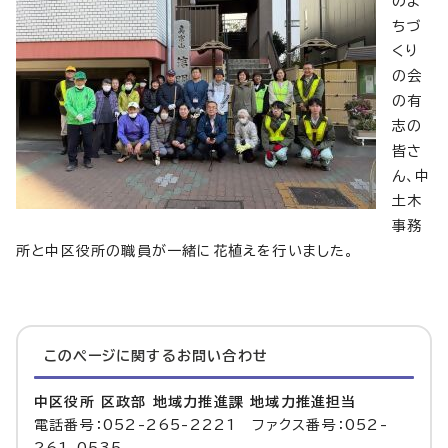
のま
ちづ
くり
の会
の有
志の
皆さ
ん、中
土木
事務
所と中区役所の職員が一緒に花植えを行いました。
このページに関する
お問い合わせ
中区役所 区政部 地域力推進課 地域力推進担当
電話番号：052-265-2221 ファクス番号：052-