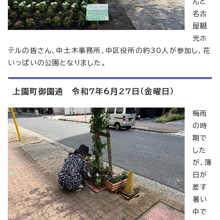
んと
名古
屋観
光ホ
テルの皆さん、中土木事務所、中区役所の約30人が参加し、花
いっぱいの公園となりました。
上園町御園通 令和7年6月27日（金曜日）
梅雨
の時
期で
した
が、薄
日が
差す
暑い
中で