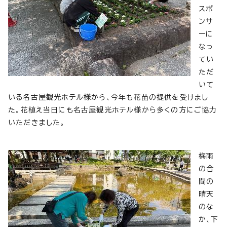
スポ
ンサ
ーに
なっ
てい
ただ
いて
いる名古屋観光ホテル様から、今年も花苗の提供を受けまし
た。花植え当日にも名古屋観光ホテル様から多くの方にご協力
いただきました。
梅雨
の合
間の
晴天
のな
か、下