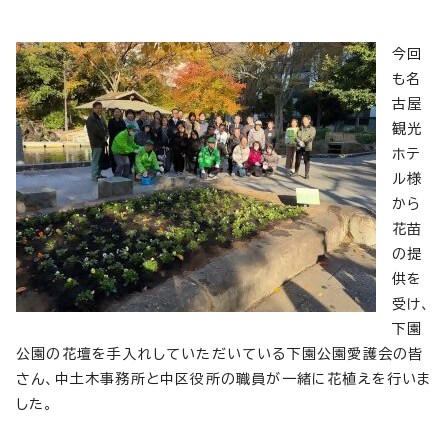
今回
も名
古屋
観光
ホテ
ル様
から
花苗
の提
供を
受け、
下園
公園の花壇を手入れしていただいている下園公園愛護会の皆
さん、中土木事務所と中区役所の職員が一緒に花植えを行いま
した。