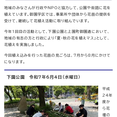
地域のみなさんが行政やNPOと協力して、公園や街路に花を
植えています。御園学区では、事業所や団体から花苗の提供を
受けて、継続して花植え活動に取り組んでいます。
今年1回目の活動として、下園公園と上園町御園通において、
地域の有志の方と行政により「夏・秋の花を植えマス」として、
花植えを実施しました。
今回植え込みを行った花苗の見ごろは、7月から8月にかけて
になります。
下園公園 令和7年6月4日（水曜日）
平成
24年
度か
ら花
壇の