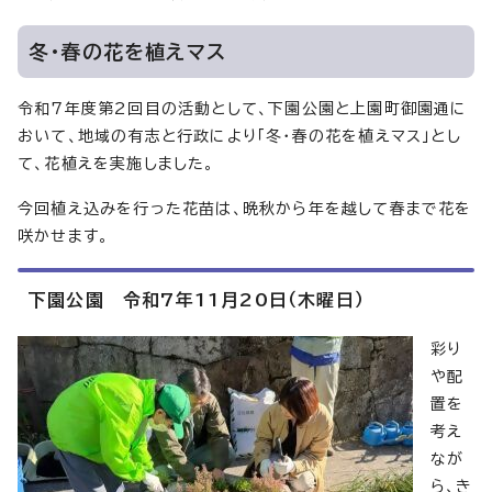
冬・春の花を植えマス
令和7年度第2回目の活動として、下園公園と上園町御園通に
おいて、地域の有志と行政により「冬・春の花を植えマス」とし
て、花植えを実施しました。
今回植え込みを行った花苗は、晩秋から年を越して春まで花を
咲かせます。
下園公園 令和7年11月20日（木曜日）
彩り
や配
置を
考え
なが
ら、き