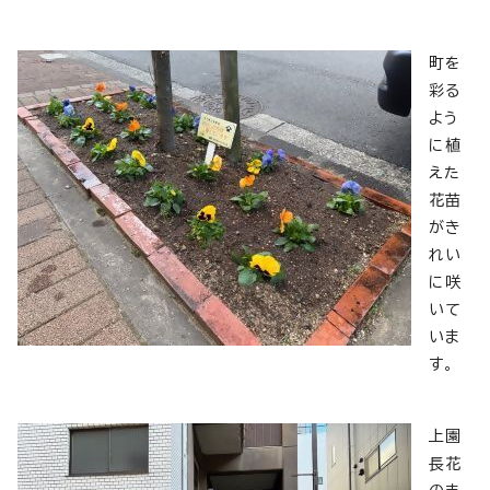
町を
彩る
よう
に植
えた
花苗
がき
れい
に咲
いて
いま
す。
上園
長花