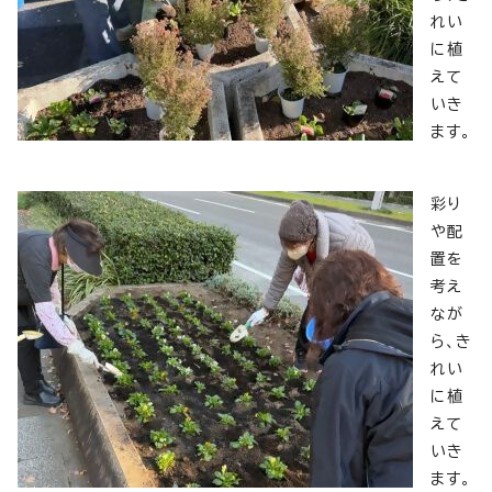
れい
に植
えて
いき
ます。
彩り
や配
置を
考え
なが
ら、き
れい
に植
えて
いき
ます。