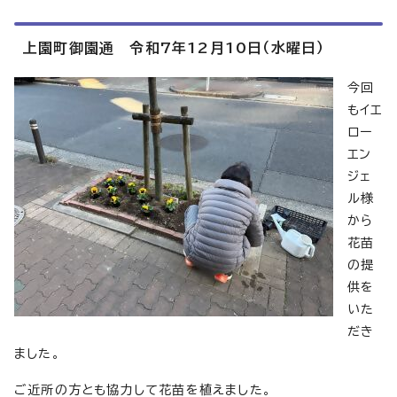
上園町御園通 令和7年12月10日（水曜日）
今回
もイエ
ロー
エン
ジェ
ル様
から
花苗
の提
供を
いた
だき
ました。
ご近所の方とも協力して花苗を植えました。