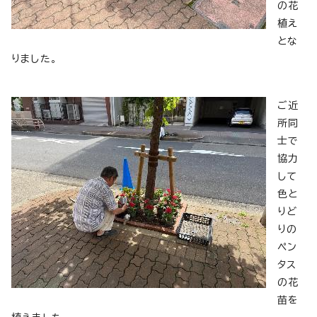
の花
植え
とな
りました。
ご近
所同
士で
協力
して
色と
りど
りの
ペン
タス
の花
苗を