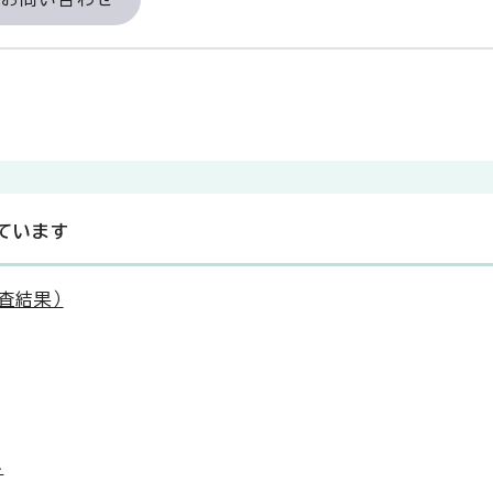
ています
査結果）
み