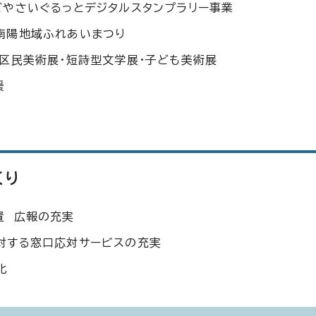
ごやさいぐるっとデジタルスタンプラリー事業
南陽地域ふれあいまつり
区民美術展・短詩型文学展・子ども美術展
援
くり
置 広報の充実
対する窓口応対サービスの充実
化