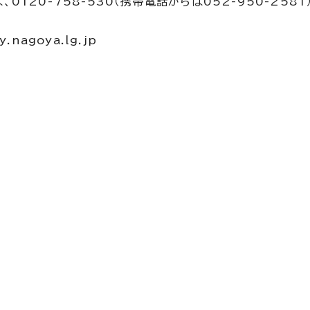
0120-758-530（携帯電話からは052-950-2581）
nagoya.lg.jp