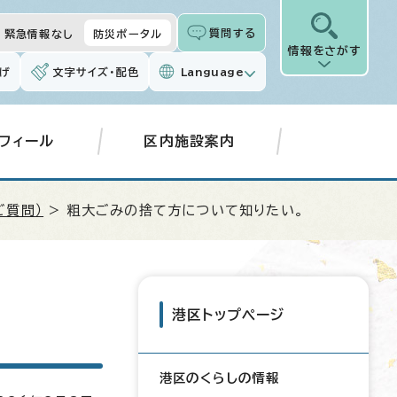
質問する
緊急情報なし
防災ポータル
情報をさがす
げ
文字サイズ・配色
Language
フィール
区内施設案内
ご質問）
> 粗大ごみの捨て方について知りたい。
港区トップページ
港区のくらしの情報