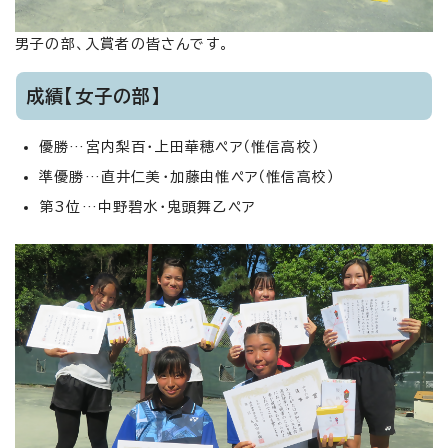
男子の部、入賞者の皆さんです。
成績【女子の部】
優勝…宮内梨百・上田華穂ペア（惟信高校）
準優勝…直井仁美・加藤由惟ペア（惟信高校）
第3位…中野碧水・鬼頭舞乙ペア