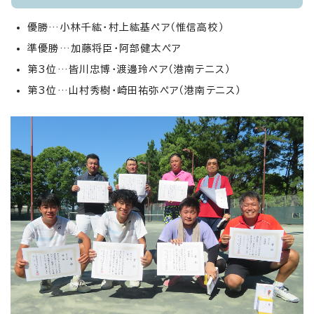
優勝…小林千紘・村上紘基ペア（惟信高校）
準優勝…加藤将臣・阿部健太ペア
第3位…皆川忠博・渡邊玲ペア（港南テニス）
第3位…山村秀樹・崎田祐弥ペア（港南テニス）