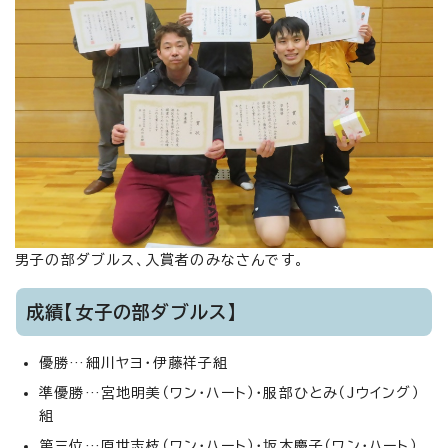
男子の部ダブルス、入賞者のみなさんです。
成績【女子の部ダブルス】
優勝…細川ヤヨ・伊藤祥子組
準優勝…宮地明美（ワン・ハート）・服部ひとみ（Jウイング）
組
第三位…原世志枝（ワン・ハート）・坂本慶子（ワン・ハート）