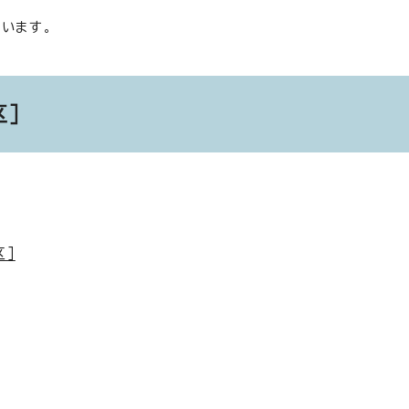
います。
区］
区］