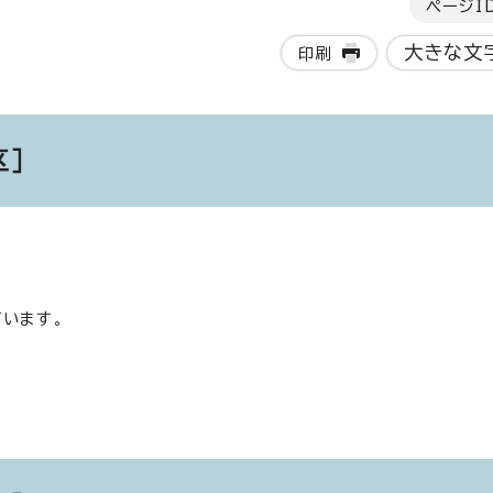
ページI
大きな文
印刷
区］
います。