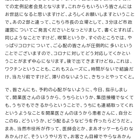
ての定例記者会見となります。これからもいろいろ皆さんには
お世話になると思いますけど、よろしくお願いしますということ
で。あの2部と違って、こちら市長の立場として、3分ほど市政
運営についてご発言くださいとなっとりまして、書くとすれば、
同じようなことですけど、喫緊というか、すぐのところでは、や
っぱりコロナについて、ご心配の皆さんが圧倒的に多いという
ことでございますので、コロナに対してどう対応してくかとい
うことがまず中心になります。後で出てきますけどね。これは、
ワクチンということも、これもスムーズに。時間がないで結論だ
け、当たり前ですけど、滞りのないように、きちっとやってくと。
で、皆さんにも、予約の心配がないように、今日、指示しまし
て、開業医さんのほうから、うちらというか、集団接種でなくて
も、うちでもできるからということで、うちにも連絡取ってくれ
というようなことを開業医さんのほうから患者さんに、自分と
このね、どういうか、ビラ配るようなビラを作ったらどうだと。
まあ、当然市役所が作って、医師会とか、まあオッケーもらわな
あかんけど、そういうやり方で。お客さん目線でやらなあかん