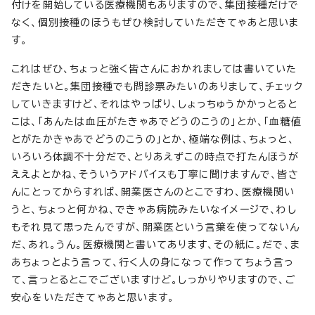
付けを開始している医療機関もありますので、集団接種だけで
なく、個別接種のほうもぜひ検討していただきてゃあと思いま
す。
これはぜひ、ちょっと強く皆さんにおかれましては書いていた
だきたいと。集団接種でも問診票みたいのありまして、チェック
していきますけど、それはやっぱり、しょっちゅうかかっとると
こは、「あんたは血圧がたきゃあでどうのこうの」とか、「血糖値
とがたかきゃあでどうのこうの」とか、極端な例は、ちょっと、
いろいろ体調不十分だで、とりあえずこの時点で打たんほうが
ええよとかね、そういうアドバイスも丁寧に聞けますんで、皆さ
んにとってからすれば、開業医さんのとこですわ、医療機関い
うと、ちょっと何かね、できゃあ病院みたいなイメージで、わし
もそれ見て思ったんですが、開業医という言葉を使ってないん
だ、あれ。うん。医療機関と書いてあります、その紙に。だで、ま
あちょっとよう言って、行く人の身になって作ってちょう言っ
て、言っとるとこでございますけど。しっかりやりますので、ご
安心をいただきてゃあと思います。