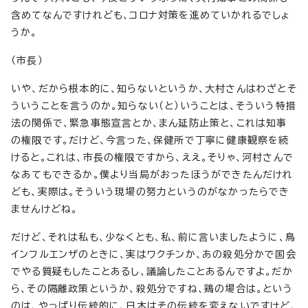
含めてなんですけれども、コロナ対策を進めていかれるでしょ
うか。
（市長）
いや、だから根本的に、知らないというか、大村さんはわざとそ
ういうことを言うのか。知らない（と）いうことは、そういう特措
法の関係で、緊急事態宣言とか、まん延防止策と、これは知事
の権限です。だけど、今言った、保健所で丁寧に健康観察を続
けると。これは、市長の権限ですから、ええ。そりゃ、河村さんで
なあてもできるか。僕より当局がおったほうができたんだけれ
ども、実際は。そういう現場の努力というのがなかったらでき
ませんけどね。
だけど、それは私も、少なくとも、私、前に言いましたように、鳥
インフルエンザのときに、実はワクチンか、あの殺処分かで国会
でやる質疑もしたことあるし、議論したことあるんですよ。だか
ら、その隔離政策というか、殺処分ですね、鶏の場合は。という
のは、やっぱり伝統的に、日本はその伝統を変えないですけど、