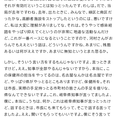
それが有効だということは知っとったんです、わしは。だで、当
局が去年ですわね、去年、出たときに、みんなで、緑区と南区だ
ったかな。高齢者施設をストップしたというのには、悪いですけ
ど、私は大変に理解がありましてな、それは。そうやって感染経
路をやっぱり抑えてくというのが非常に地道な活動なんだけ
ど、これが一番ベースになるということですので、河村さんがお
らんでもええという話は、どういうんですかね、あまりに、残酷
あるいは何がええですか、あまりに無知というとまた怒るか。
しかし、そういう言い方をするもんじゃないですよ、言っときま
すけど。ええ。知事が全部やるんじゃないですから、本当に。こ
の保健所の担当をやってるのは、名古屋なんかは名古屋ですけ
ど、やっぱり県がやっとるとこもありますけど、保健所を。それ
は市長、実際の手足持っとる市町村の皆さんの手足を借りな、
県なんてできないですよ。これ、岐阜県知事が言ってましたよ、
僕に。本当に。うちは、何か、これは岐阜県知事が言っとったけ
ど、話するときは、市長にも来てもらって、そこで話する言って
ましたよ。ええ。聞いてもらってもいいですよ。僕にそう言って