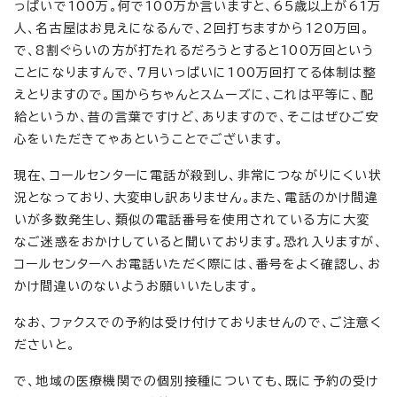
っぱいで100万。何で100万か言いますと、65歳以上が61万
人、名古屋はお見えになるんで、2回打ちますから120万回。
で、8割ぐらいの方が打たれるだろうとすると100万回という
ことになりますんで、7月いっぱいに100万回打てる体制は整
えとりますので。国からちゃんとスムーズに、これは平等に、配
給というか、昔の言葉ですけど、ありますので、そこはぜひご安
心をいただきてゃあということでございます。
現在、コールセンターに電話が殺到し、非常につながりにくい状
況となっており、大変申し訳ありません。また、電話のかけ間違
いが多数発生し、類似の電話番号を使用されている方に大変
なご迷惑をおかけしていると聞いております。恐れ入りますが、
コールセンターへお電話いただく際には、番号をよく確認し、お
かけ間違いのないようお願いいたします。
なお、ファクスでの予約は受け付けておりませんので、ご注意く
ださいと。
で、地域の医療機関での個別接種についても、既に予約の受け