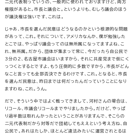
二元代表制っていうの、一般的に使われておりますけど、両方
権限があると。市長と議会と。というよりも、むしろ議会のほう
が議決権は強いです、これは。
じゃあ、市長を選んだ民意はどうなるのかという根源的な問題
があって、これ。それについて、アメリカなんか、僕が勉強した
とこでは、やっぱり議会ってのは無所属になってますよね、こ
れ、無所属。だから、団体が集まって常に、今だったら自公民で
3分の2、名古屋市議会はいますから、それに共産党まで仮にく
っつくとするとですよ、もう圧倒的に多数ですから、市長がどん
なこと言っても全部否決できるわけです、これ。となると、市長
を選んだ民意は、昨日までは何だったんだっていうことになり
ますわね、これ。うん。
だで、そういう中ではよく戦ってきまして、河村さんの場合は、
リコール、市議会リコールまでやりましたから。だけど、やっぱ
り過半数は取れんかったということがありますんで、そこらの
二元代表制だから対等だで団結してもええという考え方ね、自
公民で。あれはたしか、ほとんど違法みたいに運営されとるは