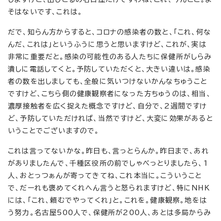
そはないです、これは。
だで、知らん方からすると、コロナの感染者の数と、「これ、何な
んだ、これは」というふうに思うと思いますけど、これが、実は
非常に重要だと。感染の可能性のある人たちに保健所がしらみ
潰しに電話してくと。予防していただくと、大きい違いは。感染
者の数を出しましても、全般に気いつけないかんなちゅうこと
ですけど、こちら側の健康観察者になった方ちゅうのは、相当、
濃厚接触者を広く捉えた概念ですけど、自分で、2週間ですけ
ど、予防していただければ、当然ですけど、大変に効果があると
いうことでございますので。
これは言ってないかな。昨日も、言っとらんか。昨日まで、あれ
がありましたんで、千種区役所の前でしゃべっとりましたら、1
人、おとっつぁんが寄ってきてね、これ本当に。こういうこと
で、だーれも褒めてくれへん言うと怒られますけど、特にNHK
には、「これ、頼むでやってくれ」と。これを。健康観察。地をは
う努力。名古屋500人で、保健所が200人、あとは多局からみ