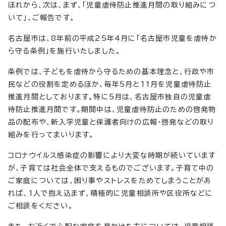
ほれから、次は、まず、「児童虐待防止推進月間の取り組みにつ
いて」、ご報告です。
名古屋市は、8年前の平成25年4月に「名古屋市児童を虐待か
ら守る条例」を施行いたしました。
条例では、子どもを虐待から守るための基本理念と、行政や市
民などの役割を定めるほか、毎年5月と11月を児童虐待防止
推進月間としております。特に5月は、名古屋市独自の児童虐
待防止推進月間です。期間中は、児童虐待防止のための啓発物
品の配布や、新入学児童と保護者向けの広報・啓発などの取り
組みを行ってまいります。
コロナウイルス感染症の影響により大変な時期が続いています
が、子育ては社会全体で支えるものでございます。子育て中の
ご家庭については、困り事やストレスをためてしまうことがあ
れば、1人で抱え込まず、積極的に児童相談所や区役所などに
ご相談をください。