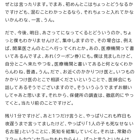
ぜとは言ったります。でまあ、初めんとこはちょっとどうなるか
ですけども、混むことわかっとるなら、それちょっと入れてかな
いかんわな、一言、うん。
だで、今後、明日、あさってになってくるとどういうのか、ちょ
っと僕もわかりませんけど、集中しますので、その場合は、例え
ば、開業医さんのとこへ行ってくれとか。あの、医療機関って書
いてあるんですよ、あれ（クーポン券）にも。僕は見ましたけど、
自分とこへ来たやつを。医療機関と書いてあると何となくわか
らんわね、普通。うん。だで、お近くのかかりつけ医と。いつもの
かかりつけ医のとこで相談くださいということで、医師会にも
話してあるそうでございますので。そういうふうでまずお願い
してゃあと思います。それから、保健所の調査は、徹底的にやっ
てくと。当たり前のことですけど。
残り1分ですけど、あと1つだけ言うと、やっぱりこれも昨日も
夜遅うまで言ってましたけど、やっぱり「1人の子も死なせない
名古屋」ということに、英知を結集していくと。それは、常勤の
スクールカウンセラーかもわからんし、ぱっと言うといかんけ