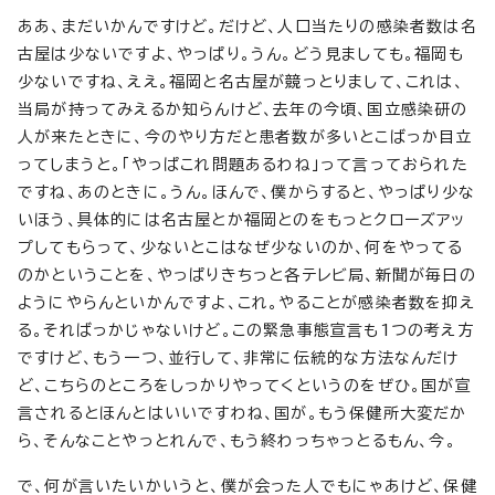
ああ、まだいかんですけど。だけど、人口当たりの感染者数は名
古屋は少ないですよ、やっぱり。うん。どう見ましても。福岡も
少ないですね、ええ。福岡と名古屋が競っとりまして、これは、
当局が持ってみえるか知らんけど、去年の今頃、国立感染研の
人が来たときに、今のやり方だと患者数が多いとこばっか目立
ってしまうと。「やっぱこれ問題あるわね」って言っておられた
ですね、あのときに。うん。ほんで、僕からすると、やっぱり少な
いほう、具体的には名古屋とか福岡とのをもっとクローズアッ
プしてもらって、少ないとこはなぜ少ないのか、何をやってる
のかということを、やっぱりきちっと各テレビ局、新聞が毎日の
ようにやらんといかんですよ、これ。やることが感染者数を抑え
る。そればっかじゃないけど。この緊急事態宣言も1つの考え方
ですけど、もう一つ、並行して、非常に伝統的な方法なんだけ
ど、こちらのところをしっかりやってくというのをぜひ。国が宣
言されるとほんとはいいですわね、国が。もう保健所大変だか
ら、そんなことやっとれんで、もう終わっちゃっとるもん、今。
で、何が言いたいかいうと、僕が会った人でもにゃあけど、保健