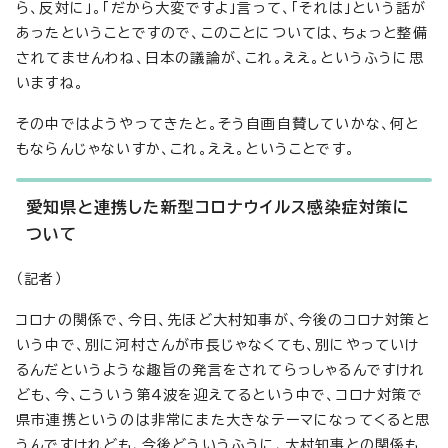
ら、反対に」。「だから大変ですよ」言って、「それは」という話が
あったということですので、このことについては、ちょっと整備
されてませんわね、日本の議論が、これ。ええ。というふうに思
いますね。
その中ではようやってきたと。そう自画自賛していかな、何と
もならんじゃないすか、これ。ええ。ということです。
愛知県と連携した新型コロナウイルス感染症対策に
ついて
（記者）
コロナの関係で、今日、先ほど大村知事が、今後のコロナ対策と
いう中で、別に河村さんが市長じゃなくても、別にやっていけ
るんだというような趣旨の発言をされてらっしゃるんですけれ
ども、今、こういう第4波を迎えてるという中で、コロナ対策で
県市連携というのは非常にまた大きなテーマになってくると思
うんですけれども、今後どういうふうに、大村知事との関係も