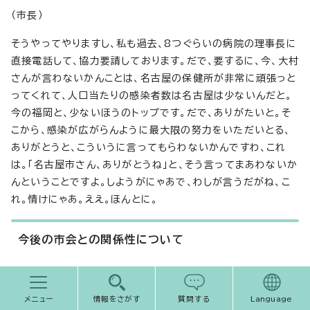
（市長）
そうやってやりますし、私も過去、8つぐらいの病院の理事長に
直接電話して、協力要請しております。だで、要するに、今、大村
さんが言わないかんことは、名古屋の保健所が非常に頑張っと
ってくれて、人口当たりの感染者数は名古屋は少ないんだと。
今の福岡と、少ないほうのトップです。だで、ありがたいと。そ
こから、感染が広がらんように最大限の努力をいただいとる、
ありがとうと、こういうに言ってもらわないかんですわ、これ
は。「名古屋市さん、ありがとうね」と、そう言ってまあわないか
んということですよ。しようがにゃあで、わしが言うだがね、こ
れ。情けにゃあ。ええ。ほんとに。
今後の市会との関係性について
（記者）
市長、先ほど、議会との関係のお話が出ていましたけれども、3
メニュー
情報をさがす
質問する
Language