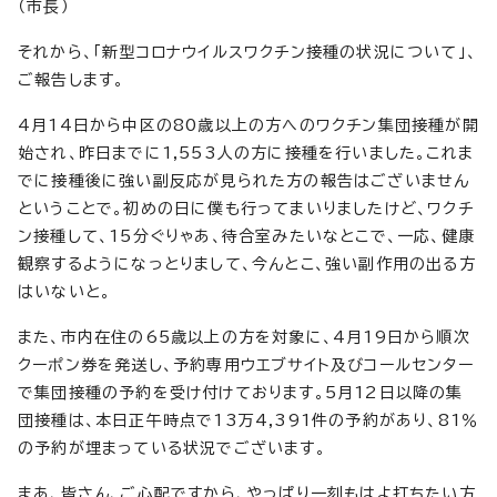
（市長）
それから、「新型コロナウイルスワクチン接種の状況について」、
ご報告します。
4月14日から中区の80歳以上の方へのワクチン集団接種が開
始され、昨日までに1,553人の方に接種を行いました。これま
でに接種後に強い副反応が見られた方の報告はございません
ということで。初めの日に僕も行ってまいりましたけど、ワクチ
ン接種して、15分ぐりゃあ、待合室みたいなとこで、一応、健康
観察するようになっとりまして、今んとこ、強い副作用の出る方
はいないと。
また、市内在住の65歳以上の方を対象に、4月19日から順次
クーポン券を発送し、予約専用ウエブサイト及びコールセンター
で集団接種の予約を受け付けております。5月12日以降の集
団接種は、本日正午時点で13万4,391件の予約があり、81％
の予約が埋まっている状況でございます。
まあ、皆さん、ご心配ですから、やっぱり一刻もはよ打ちたい方