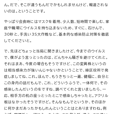
ん。だで、そこが違うもんだでかもしれませんけど、報道されな
いのは。ということです。
やっぱり会食時にはマスクを着用、少人数、短時間で楽しむ、家
庭や職場にウイルスを持ち込まないため、すぐに、石けんで、
30秒と、手洗い3S大作戦など、基本的な感染防止対策を徹底
してくださいと。
で、先ほどちょっと当局に聞きましたけど、今までのウイルス
で、僕がよう言っとったのは、どんちゃん騒ぎを避けてくれと。
それはまあ、今度の場合もそうですけど、この変異株というの
は相当感染力が強いんじゃないかということで、緑区役所で発
症しましてね、これ。ほんで、もうきちっと一遍、健福に、自分と
この身内の話だもんで、これ、どういうふうで、一体何で、その
感染したんだいうのをですね、調べてくれと言いましたら、一
応、相手方の机の座っとったとこで感染しちゃったと。アクリル
板はなかったそうですけど。そんなもんでというか、そのほか
に何かまだあったかもしれんということはとありますわね。例