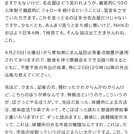
ますでもないけど、名古屋はどう言われようが、徹底的に500
人体制で徹底的にフォローを続けるということは、宣言をさせ
ていただきます。これを言っとるのは多分名古屋だけじゃない
ですか。少なくとも、あんまり言うとまた感じ悪いけど、NHKの
おはよう日本6時、7時見ても、そんな話は出てきませんわね、
これ。
4月20日（火曜日）から愛知県にまん延防止等重点措置が適用
されておりますので、飲食を伴う懇親会をできる限り控えると
ともに、不要不急の外出の自粛、特に20日（20時）以降の外出
は極力控えてください。
先ほど、でまた、記者の方、替わったでわからんかわからんけ
ど、こちらのほうが県なんです、特措法というので。こういうの
が、ばさっとやるほうが。で、先ほど言った、保健所による方法
は、感染症法15条であって、そこはぱっと読むと都道府県知事
と書いたりますけど、ずっと読みますと、最後に、読替規定があ
って、これは、保健所のある市長の権限なんですわ、これは。だ
から、市長の役割っていうのはどえらい大きいですよ、これ、う