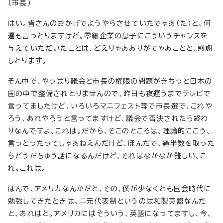
（市長）
はい。皆さんのおかげでようやらさせていたでゃあ（た）と、何
遍も言っとりますけど。零細企業の息子にこういうチャンスを
与えていただいたことは、どえりゃあありがてゃあことと、感謝
しとります。
そん中で、やっぱり議会と市長の権限の問題がきちっと日本の
国の中で整備されとりませんので、昨日も夜遅うまでテレビで
言ってましたけど、いろいろマニフェスト等で市長選で、これや
ろう、あれやろうと言ってますけど、議会で否決されたら終わ
りなんですよ、これは。だから、そこのところは、理論的にこう、
言っとったってしゃあねえんだけど、ほんだで、過半数を取った
らどうだちゅう話になるんだけど、それはなかなか難しい、こ
れ。これは。
ほんで、アメリカなんかだと、その、僕が少なくとも国会時代に
勉強してきたときは、二元代表制というのは和製英語なんだ
と、あれはと。アメリカにはそういう、英語になってますし、今、