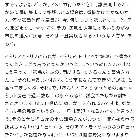
ずですよ。俺、どこか、アメリカ行ったときに、議員同士でどこ
かの部屋に集まって相談しとる場合は、看板かけてかないか
ん。何々議員と何々議員が、今、何について話しとりますと。そ
れほどまでに、やっぱり、その、民意を大事にするいうのがね、
市長を選んだ民意、それは一旦実現させるという考え方が、あ
ると。
イタリアのトリノの市長が、イタリア・トリノへ姉妹都市で僕が行
ったときにどう言っとったかいうと、こういう話したんですわ、
こう言って。「議会が、あの、団結する、できるもんで否決され
た」。「それじゃあ、河村さん、もう市長なんてできないがね」と
言ってましたね、それ。で、「あんたとこどうなっとるの」言った
ら、市長選で過半数以上の票を取ると、議会のたしか6割だっ
たと思いますけど、自動的に議席が与えられるんですよ。だか
ら、市長の民意というのは、一旦は実現されるんです。と言った
ら、そのときに名古屋の市会議員さんがおって、「ほんなら市長
独裁じゃないか」と言ったら、そのあのときどういうふうに言っ
たかどうか記憶がないけど、「いや、4割は野党になりますか