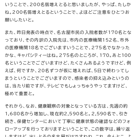
いうことで、200名弱増えとると思いましたが、やっぱ、たしか
ね。200名弱増えとるということで、よほどご注意をひとつお
願いしたいと。
また、昨日発表の時点で、名古屋市民の入院者数が170名とな
っており、その内訳の入院先は、市内の医療機関152名、市外
の医療機関18名でございますいうことで、275名でなかった
かな、キャパシティーはね。275名のところが、170。あと100
名ということでございますけど、たくさんあるようですけど、例
えば、何ですか、20名ずつが仮に増えれば、5日で終わってし
まうということでございますので、感染者の抑え込みというの
は、当たり前ですが、テレビでもしょっちゅうやってますけど、
極めて重要と。
それから、なお、健康観察の対象となっている方は、先週の約
1,680名から増加し、現在約2,590名と。2,590名で、引き
続き、保健センターにおいて丁寧に健康状態の確認などのフォ
ローアップを行っておりますということで、この数字は、繰り返
しますけど、出しとるの名古屋だけですわね、これ、今んとこ。よ