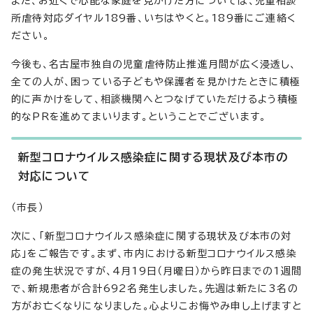
また、お近くで心配な家庭を見かけた方については、児童相談
所虐待対応ダイヤル189番、いちはやくと。189番にご連絡く
ださい。
今後も、名古屋市独自の児童虐待防止推進月間が広く浸透し、
全ての人が、困っている子どもや保護者を見かけたときに積極
的に声かけをして、相談機関へとつなげていただけるよう積極
的なPRを進めてまいります。ということでございます。
新型コロナウイルス感染症に関する現状及び本市の
対応について
（市長）
次に、「新型コロナウイルス感染症に関する現状及び本市の対
応」をご報告です。まず、市内における新型コロナウイルス感染
症の発生状況ですが、4月19日（月曜日）から昨日までの1週間
で、新規患者が合計692名発生しました。先週は新たに3名の
方がお亡くなりになりました。心よりこお悔やみ申し上げますと