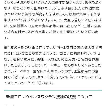
そして、今週末からいよいよ大型連休が始まります。気候もよく
なり、ぜひどっかに出かけたい、久しぶり会う友人とお酒が飲
みたいという気持ちが高まりますが、人の移動が集中すると感
染リスクが高まりやすくなりますので、大変心苦しいと思います
が、医療機関への通院や食料品等の買い出しなど、生活に必要
な場合を除き、外出の自粛にご協力をお願いしたいと思いま
す。
第4波の早期の収束に向けて、大型連休を前に感染拡大を予防
的に抑え込むことができるように、「コロナに感染しない、させ
ない」を合い言葉に、皆様一人ひとりのご尽力・ご協力をお願
いいたしますいうことで、バーベキューなんかやりてゃあとこだ
けど、バーベキュー危なにゃあかというのが、医監なんかの意
見でございますんで。ええ、十分、ほんとに気いつけていただき
てゃあということでございます。
新型コロナウイルスワクチン接種の状況について