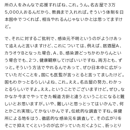
所の人をみんなで応援すればね、これ。うん。名古屋で3万
5,000人おるんだから、教員まで入れれば。そういう体制を日
本国中でつくれば、相当やれるんじゃないかとは思ってますけ
ど。
で、それに対するご批判で、感染元不明というのがようけあっ
て追えんと言いますけど、これについては、例えば、居酒屋A、
カラオケBとなった場合、A、B、感染源どっちかわからんとい
う場合でも、2つ、健康観察してけばいいですね、両方とも、ず
っと。そういう方法でやれるんであって、ぜひ日本中に広がっ
ていただくことを。国にも医監が言っとると言ってましたけど。
国もわかっとるらしいよね、これ。ええ。名古屋の努力、わかっ
とるらしいですよ。ええ。ということでございますけど。ぜひ。な
かなか今までやってきた報道方針と違うということになると難
しいとお思いますが。いや、難しいと思っとってはいかんで、何
とかこれ実現してかないかんです。伝統的な調査ですね。保健
所による地をはう、徹底的な感染元を調査して、その広がりを
そこで抑えてくというのが広がっていただくように、祈っとり