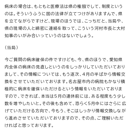
病床の場合は、もともと医療法は県の権限でして、制度という
のは。そういうふうに国の法律が立てつけがありますんで、県
を立てながらですけど、現場のほうでは、こっちだと、当局や、
県の現場の人と綿密に連絡を取って、こういう河村市長と大村
知事のいがみ合いっていうのはないでしょう。
（当局）
今ご質問の病床確保の件ですけども、今、県のほうで、愛知県
内全体の病床の見直しというのをしっかりしていただいており
まして、その情報については、もう逐次、4月の半ばから情報交
換をさせていただいております。名古屋市内の病院もかなり積
極的に病床を確保いただけるという情報をいただいておりま
すので、できれば、本当は5月の連休前には、ある程度もう少し
数を増やしたいと。その後も含めて、恐らく5月中にはさらに広
げていただける方向で、今もう、そこはしっかり情報交換しなが
ら進めさせていただいておりますので、その点、ご理解いただ
ければと思っております。