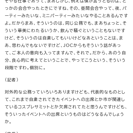
そやる仕事であって、まあしかし、例えば僕が言っとるのは、ど
っかの会合やったときにですね、その、昼間会合やって、夜、パ
ーティーみたいな、ミニパーティーみたいなやることあるんです
よ。だからまあ、そういうのは、同じ公務でも、まあちょっと、そ
ういう華美にわたるいうか、飲んで騒ぐということもないです
けど、そういうのは自粛してもいいけどなあということは、ま
あ、思わんでもないですけど、JOCからもそういう話があっ
て、ご本人の意向も入ってますんで、それで。だから、あのう自
分、良心的に考えてということで、やってこうという、そういう
段階ですわ。個別に。
（記者）
対外的な公務っていろいろありますけども、代表的なものとし
て、これまで自粛されてきたイベントへの出席とか市が関連し
ているコスプレサミットとか欠席されてたと思うんですけども、
そういったイベントへの出席というものはどうなるんでしょう
か。