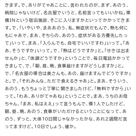
きます。で、ありがてゃあことに、言われたのが、まず、あのう、
病院じゃないけど、名古屋でいうと、名前言ってもいいかね。東
横INという宿泊施設、そこに入りますかといってかかってきま
す。で、「いやいや、まああのう、私、無症状だもんで、熱も何に
もにゃあで、まあ、そちらの、あのう、症状がある方優先したっ
て」いって、まあ、「入らんでも、自宅でいいですわ」いって。「あ
あ、そうですか」いって。で、「熱はどうですか」と。「せきは出ま
せんか」と、「体調どうですか」ということで、毎日電話かかって
きまして、で、「朝、昼、晩、食事届けますがどうしますか」と。
で、「名古屋の場合は奥さんも、あの、届けますんでどうですか」
と。で、「それみんな、ただで食えるきゃあ」と。まあ、そういう、
あのう、もうちょっと丁寧に聞きましたけど、「無料ですから」い
って。「わあ、ありがてゃあね」ということで。まあ、うちのお母
ちゃん、「まあ、私はええ」って言うもんで、僕1人でしたけど、
朝、昼、晩、あのう、食事がいただけるということになって、あ
のう、ずっと、大体10日間じゃなかったかな、あれ2週間だ言
ってますけど。10日でしょう、確か。