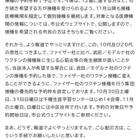
接種の予約を終了予定です。今後は、12歳に達する方など、引
き続き希望する方が接種を受けられるよう、11月以降も接種
医療機関を限定して個別接種を継続します。対象となる医療機
関の情報については、市公式ウェブサイトで、公開しますので、
接種を希望される市民の方はそちらをご覧ください。
それから、よう報道でやっとりますけど、この、10代及び20代
の男性につきまして、ファイザー社と比べ、武田／モデルナ社の
ワクチンの接種後に生じる心筋炎等の発生頻度が高いことか
ら、当該本人が希望する場合には、武田／モデルナ社のワクチ
ンの接種を予約した後で、ファイザー社のワクチン接種に変え
ることができるように、ファイザー社のワクチン接種を行う集団
接種の優先的な予約枠を設定しております。10月30日土曜
日、31日日曜日は千種生涯学習センターはじめ14会場、11月
の土曜日、日曜日には中区役所で行います。予約の対象日や予
約開始日は、市公式ウェブサイトをご参照ください。
まあ、どうぞ、報道でよくやっとりますんで、ご心配の方は、こ
ういう手続でお願いしたいと思います。