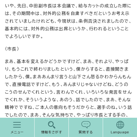
いや、先日、中田副市長は本会議で、給与カットの成立した際に
は、その期間中は、対外的公務を自粛すべきだというお考え示
されていましたけれども、今現状は、条例否決されましたので、
基本的には、対外的公務は出席というか、行われるということ
でよろしいですか。
（市長）
まあ、基本を変えるかどうかですけど、まあ、それより、やっぱ
り、もうこれで終わりましたという、僕からすると、直接聞きま
したから、僕。まああんまり言うと山下さん怒るかわからんもん
で、直接電話ですけど、もう、あんまりじゃないけどね、どうの
こうのせんでくれという、言わんでくれ、いろいろな発言をせん
でくれか、そういうような、あのう、話でしたので、まあ、そんな
精神でですね、ご本人の意向もそうだからと、選手のね。いう話
でしたので、まあ、そんな気持ちで、やっぱり市長とする手の、
特に、あのう、開催側のご意向がある場合、これは出ないかん
ですよ。
メニュー
情報をさがす
質問する
Language