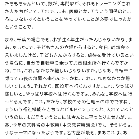
たちもちゃんといて、数が、専門家が、それもトレーニングされ
た人たちがいて、それで、まあ、医療とか、そういう関係のとこ
ろにつないでくということをやっていくことが必要でにゃあか
ということで。
まあ、千葉の場合でも、小学生4年生だったんじゃないかな、ま
あ、たしか。で、子どもさんの立場からすると、今日、幹部会で
言いましたけど、子どもさんからすると、虐待を受けているとい
う場合に、自分で自転車に乗って児童相談所へ行くんですか
ね、これ。これ。なかなか難しいじゃないすか。じゃあ、自転車に
乗って市長の部屋へ来るんですかね、これ。これもなかなか難
しいでしょう。それから、区役所へ行くんですか。これ、やっぱり
難しいと。やっぱり学校へは行くんですよ、みんな。学校へは行
っとるんです、これ。だから、学校のその仕組みの中でですね、
そういう福祉機能をきちっとビルドインしてくと、入れていくと
いうのは、まだそういうとこには今んとこ至っとりませんが、ま
あ、今年の文科省の中教審（中央教育審議会）でも、そういうよ
うなテーマになったようです。名古屋が最も、まあこれは、あ