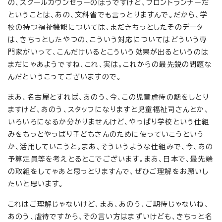
の、スクールカウンセラーのほうですけど、フロントランナーだ
ということは、あの、文科省でも言っとりますんで。だから、学
校の持つ福祉機能については、まだきちっとしたそのデータ
は、きちっとしたやつの、こういう対応についてはどういう専
門家がいって、こんだけいるとこういう効果が出るというのは
まだにゃあようですね、これ、実は。これからの最先鋭の問題な
んだというこってございますので。
まあ、名古屋とすれば、あのう、今、この児童虐待の話をしとり
ますけど、あのう、スタッフになりますと児童福祉司さんとか、
いろいろになるか分かりませんけど、やっぱり学校という仕組
みをもっとやっぱり子どもさんのために使っていこうという
か、活用していこうと。まあ、そういうような仕組みで、今、あの
予算定員等を考えとるとこでございます。まあ、日本で、最先端
の取組をしてゃあと思っとりますんで、ぜひご理解をお願いし
たいと思います。
これはご理解じゃないけど、まあ、あのう、ご期待じゃないね、
あのう、虐待ですから、その言い方はまずいけども、きちっと名