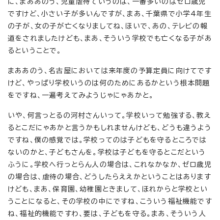
に、まああのう、児童虐待ていうのは、一番多いのはゼロ歳児
ですけど、小さい子が多いんですが、まあ、千葉県で小学4年生
の子が、女の子が亡くなりましてね、ほいで、あの、テレビの報
道をされましたけども、まあ、そういう学校でも亡くなる子があ
るということで。
まああのう、名古屋においては来年度の予算定員に向けてです
けど、やっぱり学校いうのは何のためにあるかという根本問題
をですね、一遍考えてみようじゃにゃあかと。
いや、何言っとるの河村さんいって。学校いって勉強する、教え
るとこだにゃあかと言うかもしれませんけども、どうも違うよう
ですね、僕の感覚では。学校ってのは子どもを守るところでは
ないのかと、子どもさんを。学校は子どもを守るとこだという
ふうに。学校へ行っとらん人の場合は、これなかなか、ゼロ歳児
の場合は、虐待の場合、どうしたらええかということはあります
けども、まあ、保育園、幼稚園ときまして、ほれからと学校とい
うことになると、その学校の中にですね、こういう福祉機能です
ね、福祉的機能ですわ、要は、子どもを守る。まあ、そういう人