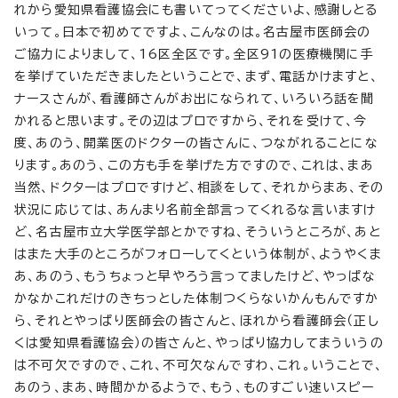
れから愛知県看護協会にも書いてってくださいよ、感謝しとる
いって。日本で初めてですよ、こんなのは。名古屋市医師会の
ご協力によりまして、16区全区です。全区91の医療機関に手
を挙げていただきましたということで、まず、電話かけますと、
ナースさんが、看護師さんがお出になられて、いろいろ話を聞
かれると思います。その辺はプロですから、それを受けて、今
度、あのう、開業医のドクターの皆さんに、つながれることにな
ります。あのう、この方も手を挙げた方ですので、これは、まあ
当然、ドクターはプロですけど、相談をして、それからまあ、その
状況に応じては、あんまり名前全部言ってくれるな言いますけ
ど、名古屋市立大学医学部とかですね、そういうところが、あと
はまた大手のところがフォローしてくという体制が、ようやくま
あ、あのう、もうちょっと早やろう言ってましたけど、やっぱな
かなかこれだけのきちっとした体制つくらないかんもんですか
ら、それとやっぱり医師会の皆さんと、ほれから看護師会（正し
くは愛知県看護協会）の皆さんと、やっぱり協力してまういうの
は不可欠ですので、これ、不可欠なんですわ、これ。いうことで、
あのう、まあ、時間かかるようで、もう、ものすごい速いスピー