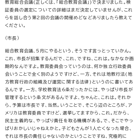
教育総合会議(正しくは、「総合教育会議」)で決まりました。検
証委員の選定についての詳細はまだ決定していませんが、これ
らを話し合う第2回の会議の開催めどなどありましたら教えて
ください。
（市長）
総合教育会議、5月にやるという、そうです言っとっていかん。
これ、市長が招集するんだで、これ、ですね、これは。なかなか画
期的なんですよ。教育委員会っていうのは、何か独立行政委員
会いうことで全く別のようですけど、一方、それは地教行法(地
方教育行政の組織及び運営に関する法律)というのに書いてあ
るんです。一方、学校教育法6条だったかには、やっぱり市長が
管理するという条文があるんですよ、ちゃんと、これは。それか
ら、予算は市長です、当然。いうことで、そこら辺のところが、ア
メリカは教育委員ですけど、選挙してますから、これ。だから、
民主主義的な、やっぱり責任を取る機構がある。で、そこでやっ
ぱりおかしいじゃねえかと。子どもさんが1人亡くなった場合、
それは市長の責任じゃないのかということですね、究極的に