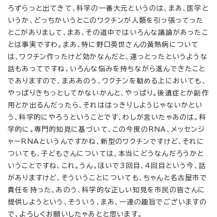
ろずらっと出てきて、科学の一番大元というのは、まあ、医学と
いうか、どっちかいうとこのワクチンが人類を引っ張ってった
とこがありまして、まあ、その道中ではいろんな議論があったこ
とは事実ですわ。まあ、特に野口英世さんの黄熱病について
は、ワクチン作ったけど効かなんだと、違っとったというような
話もあってですね、いろんな悩みを持ちながら進んできたこと
でありますので、まああのう、ワクチンを勧める上においても、
やっぱりきちっとしてかないかんと、やっぱり。後遺症とか副作
用とか出るんだったら、それははっきりしようじゃないかとい
う、科学的にやろうということです、わしが言いたゃあのは。科
学的に。専門的知見に基づいて、この今度のRNA、メッセンジ
ャーRNAというんですかね、新型のワクチンですけど、それに
ついても、子どもさんについては、本当にどうなんだろうかと
いうことですね、これ。うん。ほいで3回目、4回目という今、話
がありますけど、そういうことについても、ちゃんと名古屋市で
責任を持った、あのう、科学的な正しい知見を市民の皆さんに
提供しようという、そういう、まあ、一連の趣旨でございますの
で、よろしくお願いしたゃあとと思います。