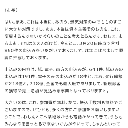
（市長）
はい。まあ、これは本当に、あのう、景気対策の中でもものすご
い大きい対策ですし、まあ、本当は資本主義そのものを、これ、
変更するんでないかぐらいのことを考えとるんです、わしは。ま
あまあ、それはええんだけど。今んとこ、3月20日時点で合計
850件の申込みをいただいておりまして、昨年に比べまして順
調に推移しております。
申込みの内容は、紙、電子、両方の申込みが、641件、紙のみの
申込みは191件、電子のみの申込みが18件と。まあ、発行総額
が218億と。218億、全国でも最大級でありまして、新規顧客
の獲得や売上増加が見込める事業となっておりますと。
大きいのは、これ、参加費が無料、かつ、振込手数料も無料でご
ざいますので、ぜひとも、多くの方にご参加をお願いしますい
うことで、わしんとこへ某地域からも電話かかってきて、うちも
みんなやる言っとるで来ないかんがやいって、ちゃんといって