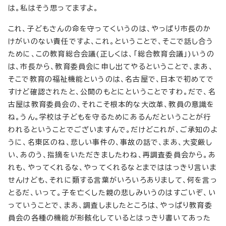
は。私はそう思ってますよ。
これ、子どもさんの命を守ってくいうのは、やっぱり市長のか
けがいのない責任ですよ、これ。ということで、そこで話し合う
ために、この教育総合会議(正しくは、「総合教育会議」)いうの
は、市長から、教育委員会に申し出てやるということで、まあ、
そこで教育の福祉機能というのは、名古屋で、日本で初めてで
すけど確認されたと、公開のもとにということですわ。だで、名
古屋は教育委員会の、それこそ根本的な大改革、教員の意識を
ね。うん。学校は子どもを守るためにあるんだということが行
われるということでございますんで。だけどこれが、ご承知のよ
うに、名東区のね、悲しい事件の、事故の話で、まあ、大変厳し
い、あのう、指摘をいただきましたわね、再調査委員会から。あ
れも、やってくれるな、やってくれるなとまでははっきり言いま
せんけども、それに類する言葉がいろいろありまして、何を言っ
とるだ、いって。子を亡くした親の悲しみいうのはすごいぞ、い
っていうことで、まあ、調査しましたところは、やっぱり教育委
員会の各種の機能が形骸化しているとはっきり書いてあった