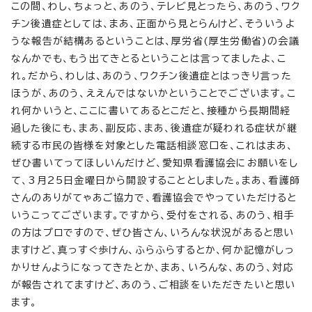
この間、わし、ちょっと、あのう、テレビ見とったら、あのう、ワク
チン後遺症としては、まあ、正面から見とらんけど、そういうよ
うな報告が結構あるということは、厚労省(厚生労働省)の会議
なんかでも、もう出てきとるということは言ってましたよ、こ
れ。だから、わしは、あのう、ワクチン後遺症とはっきり言った
ほうが、あのう、ええんではないかということでございます。こ
れ何かいうと、ここに書いてあるとこだと、接種から長期間経
過した後にも、まあ、副反応、まあ、後遺症が疑われる症状が継
続する市民の皆様を対象とした電話相談窓口を、これはまあ、
ぜひ書いてってほしいんだけど、愛知県看護協会にお願いをし
て、3月25日金曜日から開設することとしました。まあ、看護師
さんのありがてゃあご協力で、看護協会でやっていただけると
いうこってございます。ですから、受付をされる、あのう、相手
の方はプロですので、ぜひ皆さん、いろんな状況があると思い
ますけど、真っすぐ歩けん、ふらふらするとか、何か記憶がしっ
かりせんようになってきたとか、まあ、いろんな、あのう、対応
が報告されてますけど、あのう、ご相談をいただきたいと思い
ます。