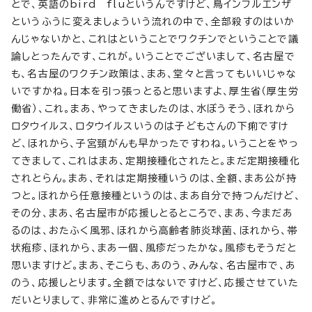
とで、英語のbird fluというんですけど、鳥インフルエンザ
というふうに変えましょういう流れの中で、全部殺すのはいか
んじゃないかと、これはということでワクチンでということで議
論しとったんです、これが。いうことでございまして、名古屋で
も、名古屋のワクチン政策は、まあ、堂々と言ってもいいじゃな
いですかね。日本を引っ張っとると思いますよ、厚生省（厚生労
働省）、これ。まあ、やってきましたのは、水ぼうそう、ほれから
ロタウイルス、ロタウイルスいうのは子どもさんの下痢ですけ
ど、ほれから、子宮頸がんも早かったですわね。いうことをやっ
てきまして、これはまあ、定期接種化されたと。まだ定期接種化
されとらん。まあ、それは定期接種いうのは、全額、まあ公が持
つと。ほれから任意接種というのは、まあ自分で持つんだけど、
その分、まあ、名古屋市が応援しとるところで、まあ、今まだあ
るのは、おたふく風邪、ほれから高齢者肺炎球菌、ほれから、帯
状疱疹、ほれから、まあ一個、風疹だったかな。風疹もそうだと
思いますけど。まあ、そこらも、あのう、みんな、名古屋市で、あ
のう、応援しとります。全額ではないですけど、応援させていた
だいとりまして、非常に進めとるんですけど。