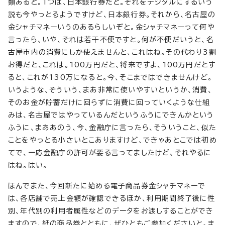
類あると。1つは、日本銀行券だと。それをデジタルにするいう
説も今やっとるようですけど、日本銀行券。それから、名古屋の
金シャチマネーいうのあるらしいぞと。金シャチマネーって何や
言ったら、いや、それは若干不便ですと。何が不便だいうと、名
古屋市内の消費にしか使えませんと、これはね。その代わり3割
お得だと、これは。100万円だと、将来ですよ、100万円だとす
ると、これが130万になると。今、そこまではできませんけど。
いうような、そういう、まあ非常に使いやすいというか、消費、
そのお金が貯蓄だけに回らずに消費に回っていくような仕組
みは、名古屋ではやっているんだというふうにできんかという
ふうに、まああのう、今、金融庁に言ったら、そういうこと、似た
ことをやっとる小さいとこありますけど、できゃあとこでは初め
てで、一応金融庁の許可が要る言ってましたけど、それやるに
はね。はい。
ほんでまた、今回新たに始める電子商品券金シャチマネーで
は、各店舗で売上金額が確認できるほか、利用期間終了後に性
別、年代別の利用者属性などのデータをお渡しすることができ
ますので、紙の商品券とともに、ぜひともご参加くださいと。ま