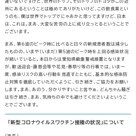
違いないですけど、世界のトップ。そのトップのトヨタがこの近
所にあるということは極めてありがたいけど、この飲食業とい
うのも、僕は世界でトップでにゃあかと思ってますけど、日本
は、これは。まあ、大変な苦労の上に成り立っとるということで
ございます。
まあ、第6波のピーク時に比べると日々の新規患者数は減少し
たものの、いまや（いまだ）第5波のピーク時を上回る感染状況
が続いていると。本日からは愛知県厳重警戒措置となります
が、歓送迎会・謝恩会等や花見・春祭り等の行事では、いま一
度、感染リスクの高い行動を見直すとともに、基本的な感染防
止対策を徹底していただくように、引き続き、ご協力をお願い
します。まあ、あのう、分かりやすいこと言やぁ、どんちゃん騒ぎ
は引き続き、まあ、気持ちの中でも避けてくださいよというこ
とでございます。
「新型コロナウイルスワクチン接種の状況」について