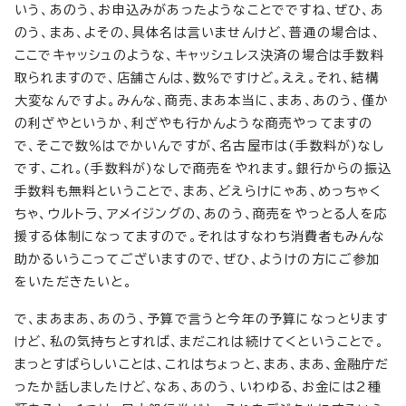
いう、あのう、お申込みがあったようなことでですね、ぜひ、あ
のう、まあ、よその、具体名は言いませんけど、普通の場合は、
ここでキャッシュのような、キャッシュレス決済の場合は手数料
取られますので、店舗さんは、数％ですけど。ええ。それ、結構
大変なんですよ。みんな、商売、まあ本当に、まあ、あのう、僅か
の利ざやというか、利ざやも行かんような商売やってますの
で、そこで数％はでかいんですが、名古屋市は(手数料が)なし
です、これ。(手数料が)なしで商売をやれます。銀行からの振込
手数料も無料ということで、まあ、どえらけにゃあ、めっちゃく
ちゃ、ウルトラ、アメイジングの、あのう、商売をやっとる人を応
援する体制になってますので。それはすなわち消費者もみんな
助かるいうこってございますので、ぜひ、ようけの方にご参加
をいただきたいと。
で、まあまあ、あのう、予算で言うと今年の予算になっとります
けど、私の気持ちとすれば、まだこれは続けてくということで。
まっとすばらしいことは、これはちょっと、まあ、まあ、金融庁だ
ったか話しましたけど、なあ、あのう、いわゆる、お金には2種