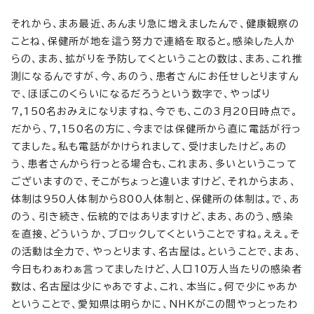
それから、まあ最近、あんまり急に増えましたんで、健康観察の
ことね、保健所が地を這う努力で連絡を取ると。感染した人か
らの、まあ、拡がりを予防してくということの数は、まあ、これ推
測になるんですが、今、あのう、患者さんにお任せしとりますん
で、ほぼこのくらいになるだろうという数字で、やっぱり
7,150名おみえになりますね、今でも、この3月20日時点で。
だから、7,150名の方に、今までは保健所から直に電話が行っ
てました。私も電話がかけられまして、受けましたけど。あの
う、患者さんから行っとる場合も、これまあ、多いというこって
ございますので、そこがちょっと違いますけど、それからまあ、
体制は950人体制から800人体制と、保健所の体制は。で、あ
のう、引き続き、伝統的ではありますけど、まあ、あのう、感染
を直接、どういうか、ブロックしてくということですね。ええ。そ
の活動は全力で、やっとります、名古屋は。ということで、まあ、
今日もわぁわぁ言ってましたけど、人口10万人当たりの感染者
数は、名古屋は少にゃあですよ、これ、本当に。何で少にゃあか
ということで、愛知県は明らかに、NHKがこの間やっとったわ