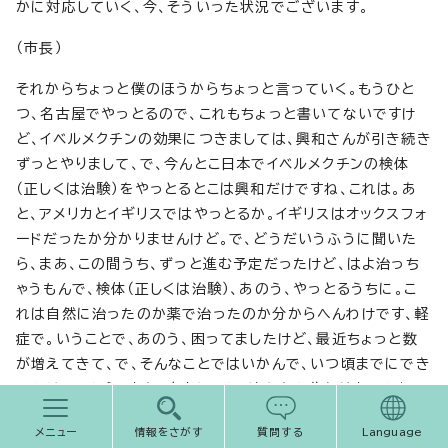
かに対応していく、今、そういった状況でございます。
（市長）
それからちょっと僕のほうからちょっと言っていく。もうひと
つ、名古屋でやっとるので、これもちょっと書いてないですけ
ど、イベルメクチンの効果につきましては、興和さんが引き続き
ずっとやりまして、で、今んとこ日本でイベルメクチンの検体
（正しくは治験）をやっとるとこは興和だけですね、これは。あ
と、アメリカとイギリスではやっとるか。イギリスはオックスフォ
ードだったか分かりませんけど。で、どうだいうふうに聞いた
ら、まあ、この間うち、ずっと進む予定だったけど、はよ治っち
ゃうもんで、検体（正しくは治験）、あのう、やっとるうちに。こ
れは自然に治ったのか薬で治ったのか分からへんわけです、軽
症で。いうことで、あのう、困ってましたけど、最近ちょっと数
が増えてきて、で、そんなことではいかんで、いつ頃までにでき
るんだ言ったら、まあ、本当にこれ、違うかも分かりませんよ
と。で、違っとったら、その場合も、こういうとこで言わんほうが
メニュー
情報をさがす
質問する
Language
ええか分からんけど、まあ、4月いっぱいぐらいで何とか一定の