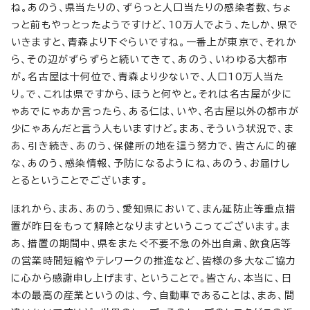
ね。あのう、県当たりの、ずらっと人口当たりの感染者数、ちょ
っと前もやっとったようですけど、10万人でよう、たしか、県で
いきますと、青森より下ぐらいですね。一番上が東京で、それか
ら、その辺がずらずらと続いてきて、あのう、いわゆる大都市
が。名古屋は十何位で、青森より少ないで、人口10万人当た
り。で、これは県ですから、ほうと何やと。それは名古屋が少に
ゃあでにゃあか言ったら、ある仁は、いや、名古屋以外の都市が
少にゃあんだと言う人もいますけど。まあ、そういう状況で、ま
あ、引き続き、あのう、保健所の地を這う努力で、皆さんに的確
な、あのう、感染情報、予防になるようにね、あのう、お届けし
とるということでございます。
ほれから、まあ、あのう、愛知県において、まん延防止等重点措
置が昨日をもって解除となりますというこってございます。ま
あ、措置の期間中、県をまたぐ不要不急の外出自粛、飲食店等
の営業時間短縮やテレワークの推進など、皆様の多大なご協力
に心から感謝申し上げます、ということで。皆さん、本当に、日
本の最高の産業というのは、今、自動車であることは、まあ、間