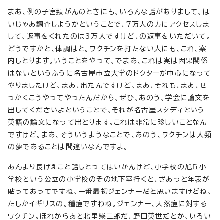
まあ、例の子宮頸がんのときにも、いろんな話がありまして、ほ
いじゃあ調査しようかということで、7万人の方にアクセスしま
して、返事をくれたのは3万人ですけど、の返事をいただいて。
どうですかと、体調はと。ワクチンを打たない人にも、これ、案
内しとります。いうことをやって、でまあ、これは実は因果関係
はないというふうに名古屋市立大学のドクターが中心になって
やりましたけど、まあ、出たんですけど、まあ、それも、まあ、せ
っかくこうやってやったんだから、ぜひ、あのう、学会に論文を
出してくださいよということで、それが名古屋スタディという
英語の論文になって出とります。これは非常に珍しいことなん
ですけど。まあ、そういうようなことで、あのう、ワクチンは人類
の夢であることは間違いなんですよ。
あんまり長げえこと話しとってはいかんけど、小学校の旭丘小
学校という公立の小学校のその地下室行くと、ざあっと年表が
貼ってあってですね、一番最初ジェンナーだと思いますけどね、
たしかイギリスの。種痘ですわね。ジェンナー、天然痘に対する
ワクチン。ほれからあと北里柴三郎だ、野口英世だとか、いろい