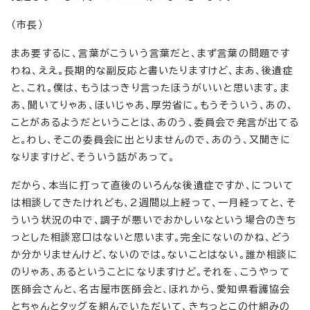
（市長）
まあ要するに、言葉がこういう言葉だと、まず言葉の問題です
わね、ええ。長期的な副反応と書いたりますけど、まあ、後遺症
と、これ。僕は、もうはっきり言ったほうがいいと思います。ま
あ、聞いてりゃあ、ほいじゃあ、厚労省に。もうそういう、あの、
ことがあるようだということは、あのう、委員会で発言が出てる
と。わし、そこの委員会に出とりませんので、あのう、又聞きに
なりますけど、そういう話があって。
だから、本当に打って直後のいろんな後遺症ですか、について
は相談してきたけれども、2週間以上経って、一月経ってと、そ
ういう状況の中で、調子が悪いでおかしいなという場合のきち
っとした相談窓口はないと思います。完全にないのかね、どう
か分かりませんけど、ないのでは。ないことはない。誰か相談に
のりゃあ、あるということになりますけど。それを、こうやって
医師会さんと、名古屋市医師会と、ほれから、愛知県看護協会
とちゃんとタッグを組んでいただいて、きちっとこの仕組みの