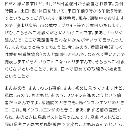
ドだと思いますけど、3月25日金曜日から設置されます。受付
時間は、土日・祝・休日を除いて、平日午前9時から午後5時ま
でというこってございます。電話番号、現在、調整中でおります
ので、決まり次第、市公式ウェブサイト等でご案内いたします。
ぜひ、こちらへご相談くださいということです。まあ、せっかく
読んだで、ここで電話番号言わないかんがやいって言ったった
ら、まあちょっと待ってちょうと。今、あのう、看護師会（正しく
は愛知県看護協会）の人と調整しとるんで、なるべく早いとこで
発表しますからということになっとりますんで、そちらへご相談
くださいということで、まあ、日本で初めての取組みが始まる
ということで。
まああのう、まあ、わしも事前、まあ、初めに言ってきますけど、
私は、あのう、もともと、あのう、ワクチンを進めようという論
者だったんですよ、衆議院のときでも、鳥インフルエンザのとき
に、これ。鳥インフルエンザのときに、まあ、まず名前の変更か
らね、あのときは鳥禽ペストと言ったんです。鳥禽ペストだと、
卵の業者さんたちが風評被害で大変なこともあるんでというこ